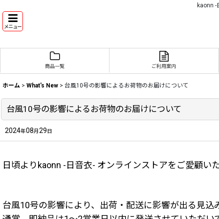
kaon
メニュー
商品一覧
ご利用案内
ホーム
>
What's New
>
台風10号の影響によるお荷物のお届けについて
台風10号の影響によるお荷物のお届けについて
2024
08
29
年
月
日
日頃よりkaonn -日音衣- オンラインストアをご愛
台風10号の影響により、出荷・配送に影響が出る見込
通常、即納品は1～2営業日以内に発送させていただい