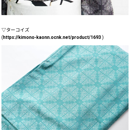
▽ターコイズ
(
https://kimono-kaonn.ocnk.net/product/1693
)