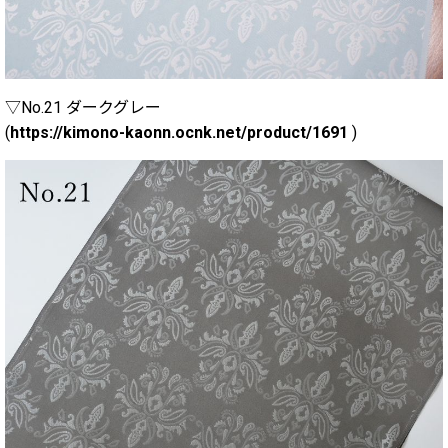
▽No.21 ダークグレー
(
https://kimono-kaonn.ocnk.net/product/1691
)