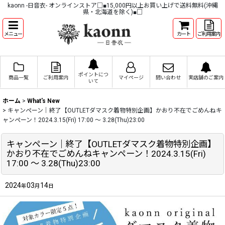
kaonn -日音衣- オンラインストア□■15,000円以上お買い上げで送料無料(沖縄
県・北海道を除く)■□
メニュー
カート
ご利用案内
ポイントにつ
商品一覧
ご利用案内
マイページ
問い合わせ
実店舗のご案内
いて
ホーム
>
What's New
>
キャンペーン｜終了【OUTLETダマスク着物特別企画】かおり不在でごめんねキ
ャンペーン！2024.3.15(Fri) 17:00 〜 3.28(Thu)23:00
キャンペーン｜終了【OUTLETダマスク着物特別企画】
かおり不在でごめんねキャンペーン！2024.3.15(Fri)
17:00 〜 3.28(Thu)23:00
2024
03
14
年
月
日