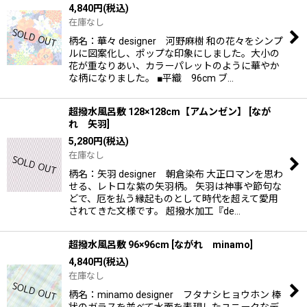
4,840
円
(税込)
在庫なし
柄名：華々 designer 河野麻樹 和の花々をシンプ
ルに図案化し、ポップな印象にしました。大小の
花が重なりあい、カラーパレットのように華やか
な柄になりました。 ■平織 96cm ブ…
超撥水風呂敷 128×128cm【アムンゼン】
[
なが
れ 矢羽
]
5,280
円
(税込)
在庫なし
柄名：矢羽 designer 朝倉染布 大正ロマンを思わ
せる、レトロな紫の矢羽柄。 矢羽は神事や節句な
どで、厄を払う縁起ものとして時代を超えて愛用
されてきた文様です。 超撥水加工『de…
超撥水風呂敷 96×96cm
[
ながれ minamo
]
4,840
円
(税込)
在庫なし
柄名：minamo designer フタナシヒョウホン 棒
状のガラスを並べて水面を表現したユニークなデ