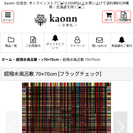
kaonn -日音衣- オンラインストア□■15,000円以上お買い上げで送料無料(沖縄
県・北海道を除く)■□
メニュー
カート
ご利用案内
ポイントにつ
商品一覧
ご利用案内
マイページ
問い合わせ
実店舗のご案内
いて
ホーム
>
超撥水風呂敷
>
>70×70cm
>
超撥水風呂敷 70×70cm
超撥水風呂敷 70×70cm
[
フラッグチェック
]