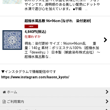
ザインです。透明感のある美しい配色にドットや
水滴で遊び心を加えています。 ■平織 …
超撥水風呂敷 96×96cm
[
ながれ 染付更紗
]
4,840
円
(税込)
在庫わずか
柄名：染付更紗 サイズ：96cm×96cm乱 重
量：140ｇ 素材：ポリエステル100％（超撥水加
工『dewelry』） 日本製（朝倉染布株式会社） 〜
超撥水風呂敷な…
▼インスタグラムで情報配信中です
https://www.instagram.com/kaonn_kyoto/
ホーム
ご利用案内