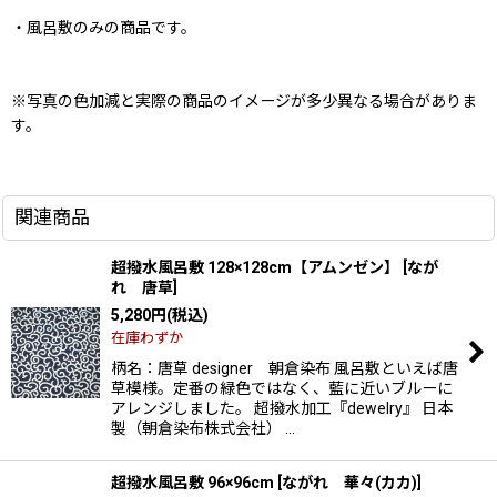
・風呂敷のみの商品です。
※写真の色加減と実際の商品のイメージが多少異なる場合がありま
す。
関連商品
超撥水風呂敷 128×128cm【アムンゼン】
[
なが
れ 唐草
]
5,280
円
(税込)
在庫わずか
柄名：唐草 designer 朝倉染布 風呂敷といえば唐
草模様。定番の緑色ではなく、藍に近いブルーに
アレンジしました。 超撥水加工『dewelry』 日本
製（朝倉染布株式会社） …
超撥水風呂敷 96×96cm
[
ながれ 華々(カカ)
]