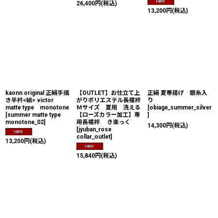
26,400
円
(税込)
13,200
円
(税込)
kaonn original 正絹手描
【OUTLET】お仕立て上
正絹 夏帯揚げ 銀糸入
き半衿<絽> victor
がりポリエステル長襦袢
り
matte type monotone
Ｍサイズ 夏用 洗える
[
obiage_summer_silver
[
summer matte type
【ローズカラー加工】専
]
monotone_02
]
用長襦袢 き楽っく
14,300
円
(税込)
[
jyuban_rose
collar_outlet
]
13,200
円
(税込)
15,840
円
(税込)