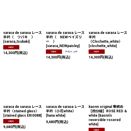
saraca de sarasa レース
saraca de sarasa レース
saraca de sarasa レース
半衿〈 ツバキ 〉
半衿〈 NEWペイズリ
半衿
[
saraca_tsubaki
]
ー 〉
〈Clochette_white〉
[
saraca_NEWpaisley
]
[
clochette_white
]
14,300
円
(税込)
14,300
円
(税込)
14,300
円
(税込)
saraca de sarasa レース
saraca de sarasa レース
kaonn original 帯締め
半衿〈stained glass〉
半衿〈小花white〉
【四分紐】ROSE RED ＆
[
stained glass ERI0088
]
[
hana white
]
white
[
kaonn’s
reversible-rosered
9,680
円
(税込)
white
]
9,680
円
(税込)