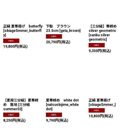
絞り込む
正絹 夏帯揚げ butterfly
下駄 ブラウン
【三分紐】帯締め
[
obiageSmmer_butterfl
23.5cm
[
geta_brown
]
silver geometric
y
]
[
sanbu silver
geometric
]
20,790
円
(税込)
19,800
円
(税込)
9,350
円
(税込)
【夏用三分紐】夏帯締
夏帯締め white dot
正絹 夏帯揚げ
め 無地
[
三分紐
[
natsuobijime_white
[
obiageSmmer_
]
summer02
]
dot
]
10,800
円
(税込)
8,250
円
(税込)
9,790
円
(税込)