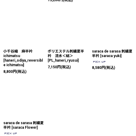
小千谷縮 麻半衿
ポリエステル刺繍夏半
saraca de sarasa 刺繍夏
ichimatsu
衿 流水＜絽＞
半衿
[
saraca yuki
]
[
haneri_odiya_reversibl
[
PL_haneri_ryusui
]
e ichimatsu
]
7,150
円
(税込)
8,580
円
(税込)
8,800
円
(税込)
saraca de sarasa 刺繍夏
半衿
[
saraca Flower
]