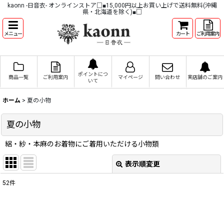
kaonn -日音衣- オンラインストア□■15,000円以上お買い上げで送料無料(沖縄
県・北海道を除く)■□
メニュー
カート
ご利用案内
ポイントにつ
商品一覧
ご利用案内
マイページ
問い合わせ
実店舗のご案内
いて
ホーム
>
夏の小物
夏の小物
絽・紗・本麻のお着物にご着用いただける小物類
表示順変更
閉じる
52
件
表示数
:
並び順
: