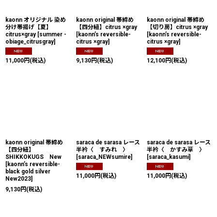
kaonn オリジナル 染め
kaonn original 帯締め
kaonn original 帯締め
分け帯揚げ【夏】
【四分紐】citrus ×gray
【切り房】citrus ×gray
citrus×gray
[
summer -
[
kaonn’s reversible-
[
kaonn’s reversible-
obiage_citrusgray
]
citrus ×gray
]
citrus ×gray
]
11,000
円
(税込)
9,130
円
(税込)
12,100
円
(税込)
kaonn original 帯締め
saraca de sarasa レース
saraca de sarasa レース
【四分紐】
半衿〈 すみれ 〉
半衿〈 かすみ草 〉
SHIKKOKUGS New
[
saraca_NEWsumire
]
[
saraca_kasumi
]
[
kaonn’s reversible-
black gold silver
11,000
円
(税込)
11,000
円
(税込)
New2023
]
9,130
円
(税込)