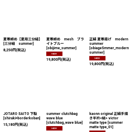
夏帯締め【夏用三分紐】
夏帯締め mesh ブラ
正絹 夏帯揚げ modern
[
三分紐 summer
]
イトブルー
summer
[
obijime_summer
]
[
obiageSmmer_modern
8,250
円
(税込)
summer
]
19,800
円
(税込)
19,800
円
(税込)
JOTARO SAITO 下駄
summer clutchbag
kaonn original 正絹手描
[
shiraki×borderkoban
]
wave blue
き半衿<絽> victor
[
clutchbag_wave blue
]
matte type
[
summer
15,180
円
(税込)
matte type_01
]