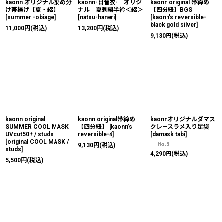
kaonn オリジナル染め分
kaonn-日音衣- オリジ
kaonn original 帯締め
け帯揚げ【夏・絽】
ナル 夏刺繍半衿＜絽＞
【四分紐】BGS
[
summer -obiage
]
[
natsu-haneri
]
[
kaonn’s reversible-
black gold silver
]
11,000
円
(税込)
13,200
円
(税込)
9,130
円
(税込)
kaonn original
kaonn original帯締め
kaonnオリジナルダマス
SUMMER COOL MASK
【四分紐】
[
kaonn’s
クレースラメ入り足袋
UVcut50+ / studs
reversible-4
]
[
damask tabi
]
[
original COOL MASK /
9,130
円
(税込)
studs
]
4,290
円
(税込)
5,500
円
(税込)