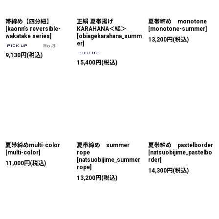
帯締め【四分紐】
正絹 夏帯揚げ
夏帯締め monotone
[
kaonn’s reversible-
KARAHANA＜絽＞
[
monotone-summer
]
wakatake series
]
[
obiagekarahana_summ
13,200
円
(税込)
er
]
9,130
円
(税込)
15,400
円
(税込)
夏帯締めmulti-color
夏帯締め summer
夏帯締め pastelborder
[
multi-color
]
rope
[
natsuobijime_pastelbo
[
natsuobijime_summer
rder
]
11,000
円
(税込)
rope
]
14,300
円
(税込)
13,200
円
(税込)