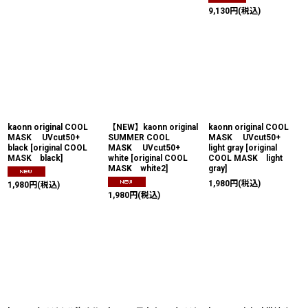
9,130
円
(税込)
kaonn original COOL
【NEW】kaonn original
kaonn original COOL
MASK UVcut50+
SUMMER COOL
MASK UVcut50+
black
[
original COOL
MASK UVcut50+
light gray
[
original
MASK black
]
white
[
original COOL
COOL MASK light
MASK white2
]
gray
]
1,980
円
(税込)
1,980
円
(税込)
1,980
円
(税込)