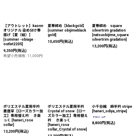
【アウトレット】kaonn
夏帯締め【blackgold】
夏帯締め square
オリジナル 染め分け帯
[
summer obijimeblack
silvertrim gradation
揚げ【夏（絽）】
gold
]
[
natsuobijime_square
[
summer -obiage‐
silvertrim gradation
]
10,450
円
(税込)
outlet2205
]
13,200
円
(税込)
9,350
円
(税込)
希望小売価格
:
11,000
円
ポリエステル夏用半衿
ポリエステル夏用半衿
小千谷縮 麻半衿 stripe
菱唐草【ローズカラー加
Crystal of snow【ロー
[
haneri_odiya_stripe
]
工】専用替え衿 き楽
ズカラー加工】専用替え
っく
[
haneri_rose
衿 き楽っく
8,800
円
(税込)
collar
]
[
haneri_rose
collar_Crystal of snow
]
13,200
円
(税込)
13,200
円
(税込)