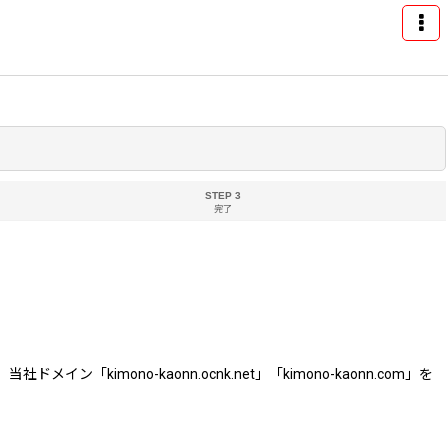
STEP 3
完了
ono-kaonn.ocnk.net」「kimono-kaonn.com」を