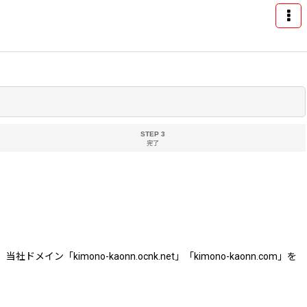
STEP 3
完了
ono-kaonn.ocnk.net」「kimono-kaonn.com」を