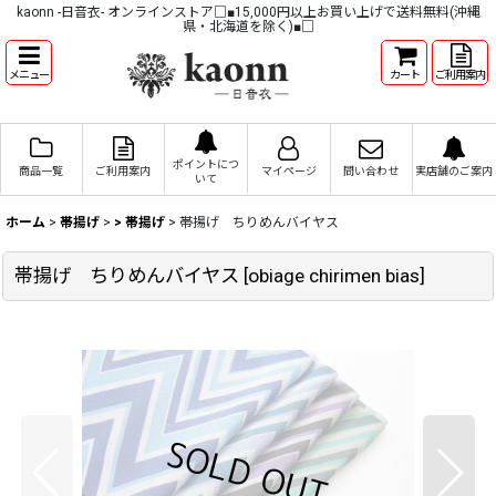
kaonn -日音衣- オンラインストア□■15,000円以上お買い上げで送料無料(沖縄
県・北海道を除く)■□
メニュー
カート
ご利用案内
ポイントにつ
商品一覧
ご利用案内
マイページ
問い合わせ
実店舗のご案内
いて
ホーム
>
帯揚げ
>
> 帯揚げ
>
帯揚げ ちりめんバイヤス
帯揚げ ちりめんバイヤス
[
obiage chirimen bias
]