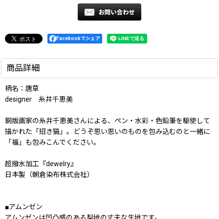
Facebookでシェア
商品詳細
柄名：唐草
designer 糸井千恵美
銅版画家の糸井千恵美さんによる、ペン・水彩・色鉛筆を駆使して
描かれた「招き猫」。どうぞ思い思いのものを包み込むのと一緒に
「福」も包みこんでください。
超撥水加工『dewelry』
日本製（朝倉染布株式会社）
■アムンゼン
アムンゼンは凹凸感のある梨地の丈夫な生地です。