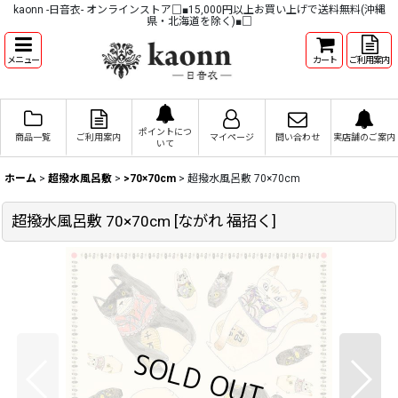
kaonn -日音衣- オンラインストア□■15,000円以上お買い上げで送料無料(沖縄
県・北海道を除く)■□
メニュー
カート
ご利用案内
ポイントにつ
商品一覧
ご利用案内
マイページ
問い合わせ
実店舗のご案内
いて
ホーム
>
超撥水風呂敷
>
>70×70cm
>
超撥水風呂敷 70×70cm
超撥水風呂敷 70×70cm
[
ながれ 福招く
]