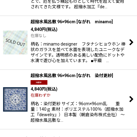
どで、厄を払う縁起ものとして時代を超えて愛用
されてきた文様です。 超撥水加工『de…
超撥水風呂敷 96×96cm
[
ながれ minamo
]
4,840
円
(税込)
在庫なし
柄名：minamo designer フタナシヒョウホン 棒
状のガラスを並べて水面を表現したユニークなデ
ザインです。透明感のある美しい配色にドットや
水滴で遊び心を加えています。 ■平織 …
超撥水風呂敷 96×96cm
[
ながれ 染付更紗
]
4,840
円
(税込)
在庫わずか
柄名：染付更紗 サイズ：96cm×96cm乱 重
量：140ｇ 素材：ポリエステル100％（超撥水加
工『dewelry』） 日本製（朝倉染布株式会社） 〜
超撥水風呂敷な…