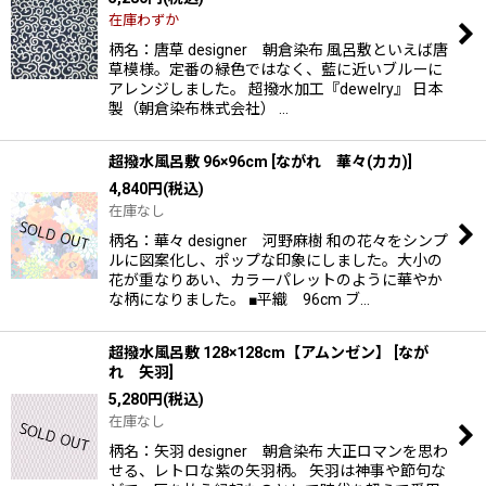
在庫わずか
柄名：唐草 designer 朝倉染布 風呂敷といえば唐
草模様。定番の緑色ではなく、藍に近いブルーに
アレンジしました。 超撥水加工『dewelry』 日本
製（朝倉染布株式会社） …
超撥水風呂敷 96×96cm
[
ながれ 華々(カカ)
]
4,840
円
(税込)
在庫なし
柄名：華々 designer 河野麻樹 和の花々をシンプ
ルに図案化し、ポップな印象にしました。大小の
花が重なりあい、カラーパレットのように華やか
な柄になりました。 ■平織 96cm ブ…
超撥水風呂敷 128×128cm【アムンゼン】
[
なが
れ 矢羽
]
5,280
円
(税込)
在庫なし
柄名：矢羽 designer 朝倉染布 大正ロマンを思わ
せる、レトロな紫の矢羽柄。 矢羽は神事や節句な