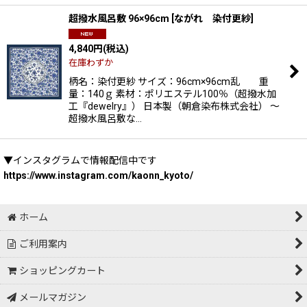
超撥水風呂敷 96×96cm
[
ながれ 染付更紗
]
4,840
円
(税込)
在庫わずか
柄名：染付更紗 サイズ：96cm×96cm乱 重
量：140ｇ 素材：ポリエステル100％（超撥水加
工『dewelry』） 日本製（朝倉染布株式会社） 〜
超撥水風呂敷な…
▼インスタグラムで情報配信中です
https://www.instagram.com/kaonn_kyoto/
ホーム
ご利用案内
ショッピングカート
メールマガジン