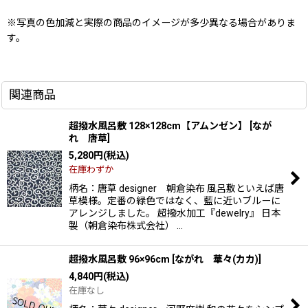
※写真の色加減と実際の商品のイメージが多少異なる場合がありま
す。
関連商品
超撥水風呂敷 128×128cm【アムンゼン】
[
なが
れ 唐草
]
5,280
円
(税込)
在庫わずか
柄名：唐草 designer 朝倉染布 風呂敷といえば唐
草模様。定番の緑色ではなく、藍に近いブルーに
アレンジしました。 超撥水加工『dewelry』 日本
製（朝倉染布株式会社） …
超撥水風呂敷 96×96cm
[
ながれ 華々(カカ)
]
4,840
円
(税込)
在庫なし