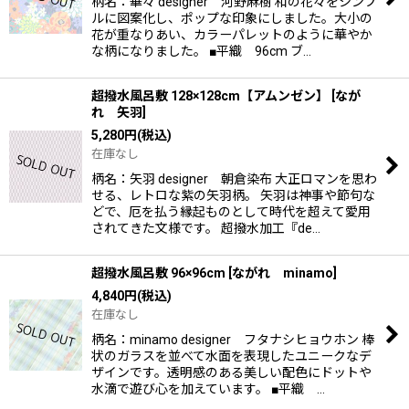
柄名：華々 designer 河野麻樹 和の花々をシンプ
ルに図案化し、ポップな印象にしました。大小の
花が重なりあい、カラーパレットのように華やか
な柄になりました。 ■平織 96cm ブ…
超撥水風呂敷 128×128cm【アムンゼン】
[
なが
れ 矢羽
]
5,280
円
(税込)
在庫なし
柄名：矢羽 designer 朝倉染布 大正ロマンを思わ
せる、レトロな紫の矢羽柄。 矢羽は神事や節句な
どで、厄を払う縁起ものとして時代を超えて愛用
されてきた文様です。 超撥水加工『de…
超撥水風呂敷 96×96cm
[
ながれ minamo
]
4,840
円
(税込)
在庫なし
柄名：minamo designer フタナシヒョウホン 棒
状のガラスを並べて水面を表現したユニークなデ
ザインです。透明感のある美しい配色にドットや
水滴で遊び心を加えています。 ■平織 …