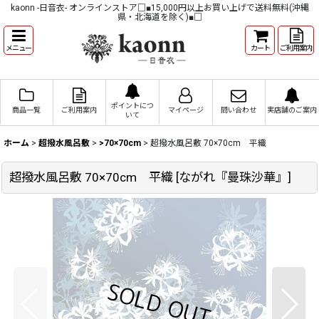
kaonn -日音衣- オンラインストア□■15,000円以上お買い上げで送料無料(沖縄
県・北海道を除く)■□
メニュー
カート
ご利用案内
ポイントにつ
商品一覧
ご利用案内
マイページ
問い合わせ
実店舗のご案内
いて
ホーム
>
超撥水風呂敷
>
>70×70cm
>
超撥水風呂敷 70×70cm 平織
超撥水風呂敷 70×70cm 平織
[
ながれ『曼珠沙華』
]