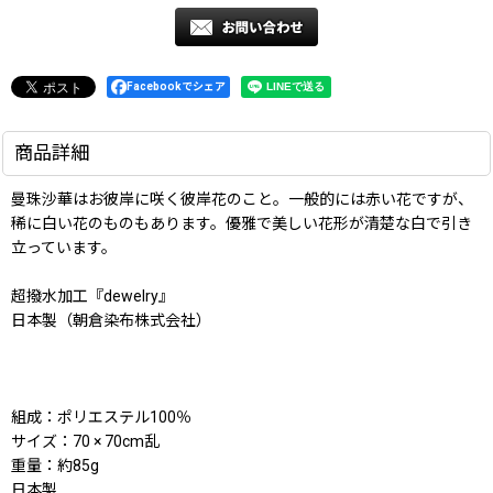
Facebookでシェア
商品詳細
曼珠沙華はお彼岸に咲く彼岸花のこと。一般的には赤い花ですが、
稀に白い花のものもあります。優雅で美しい花形が清楚な白で引き
立っています。
超撥水加工『dewelry』
日本製（朝倉染布株式会社）
組成：ポリエステル100％
サイズ：70 × 70cm乱
重量：約85g
日本製