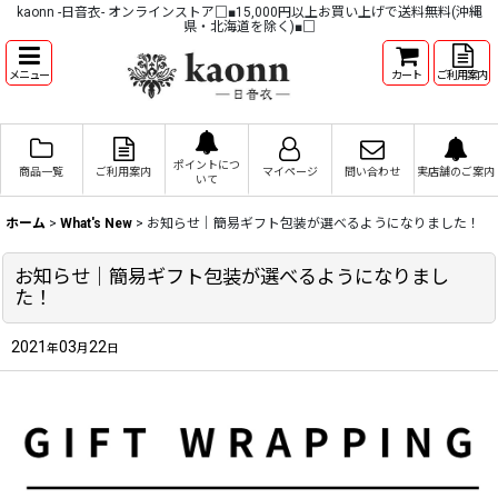
kaonn -日音衣- オンラインストア□■15,000円以上お買い上げで送料無料(沖縄
県・北海道を除く)■□
メニュー
カート
ご利用案内
ポイントにつ
商品一覧
ご利用案内
マイページ
問い合わせ
実店舗のご案内
いて
ホーム
>
What's New
>
お知らせ｜簡易ギフト包装が選べるようになりました！
お知らせ｜簡易ギフト包装が選べるようになりまし
た！
2021
03
22
年
月
日