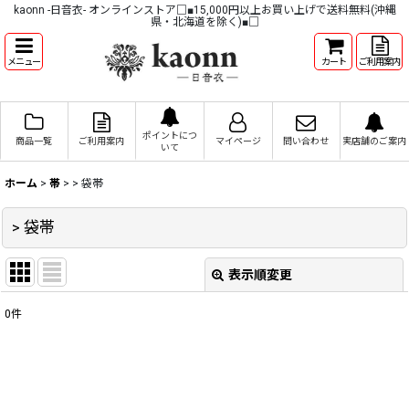
kaonn -日音衣- オンラインストア□■15,000円以上お買い上げで送料無料(沖縄
県・北海道を除く)■□
メニュー
カート
ご利用案内
ポイントにつ
商品一覧
ご利用案内
マイページ
問い合わせ
実店舗のご案内
いて
ホーム
>
帯
>
> 袋帯
> 袋帯
表示順変更
閉じる
0
件
表示数
:
並び順
: