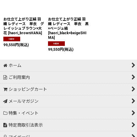
絞り込む
お仕立て上がり正絹 羽
お仕立て上がり正絹 羽
織 レディース 単衣 グ
織 レディース 単衣 黒
レイッシュブラウン×大
×ベージュ縞
花
[
haori_brownHANA
]
[
haori_black×beigeSHI
MA
]
99,550
円
(税込)
99,550
円
(税込)
ホーム
ご利用案内
ショッピングカート
メールマガジン
特集・イベント
特定商取引法表示