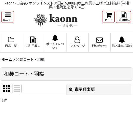
kaonn -日音衣- オンラインストア□■15,000円以上お買い上げで送料無料(沖縄
県・北海道を除く)■□
メニュー
カート
ご利用案内
ポイントにつ
商品一覧
ご利用案内
マイページ
問い合わせ
実店舗のご案内
いて
ホーム
>
和装コート・羽織
和装コート・羽織
表示順変更
閉じる
2
件
表示数
:
並び順
: