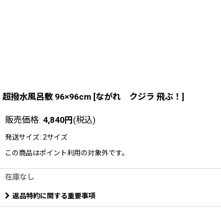
超撥水風呂敷 96×96cm
[
ながれ クジラ 飛ぶ！
]
販売価格
:
4,840
円
(税込)
発送サイズ
:
2サイズ
この商品はポイント利用の対象外です。
在庫なし
返品特約に関する重要事項