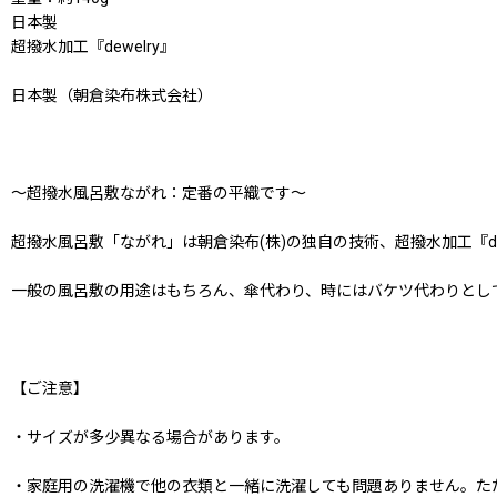
日本製
超撥水加工『dewelry』
日本製（朝倉染布株式会社）
〜超撥水風呂敷ながれ：定番の平織です〜
超撥水風呂敷「ながれ」は朝倉染布(株)の独自の技術、超撥水加工『de
一般の風呂敷の用途はもちろん、傘代わり、時にはバケツ代わりとし
【ご注意】
・サイズが多少異なる場合があります。
・家庭用の洗濯機で他の衣類と一緒に洗濯しても問題ありません。た