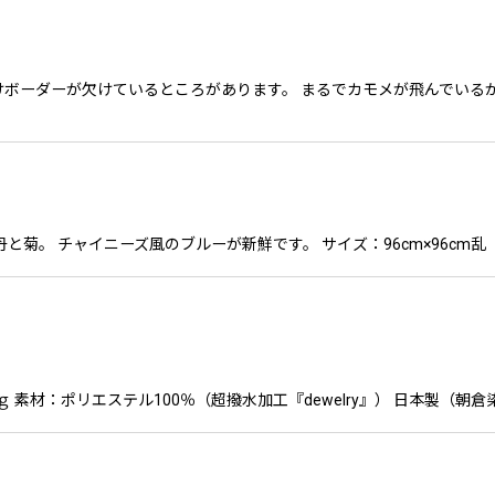
けボーダーが欠けているところがあります。 まるでカモメが飛んでいる
牡丹と菊。 チャイニーズ風のブルーが新鮮です。 サイズ：96cm×96cm
0ｇ 素材：ポリエステル100％（超撥水加工『dewelry』） 日本製（朝