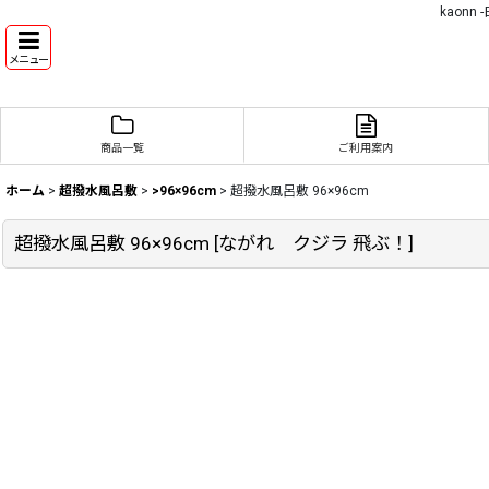
kaon
メニュー
商品一覧
ご利用案内
ホーム
>
超撥水風呂敷
>
>96×96cm
>
超撥水風呂敷 96×96cm
超撥水風呂敷 96×96cm
[
ながれ クジラ 飛ぶ！
]