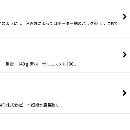
かのように…。 包み方によってはボーダー柄のバッグのようにもで
乱 重量：140ｇ 素材：ポリエステル100…
倉染布株式会社） 〜超撥水風呂敷な…