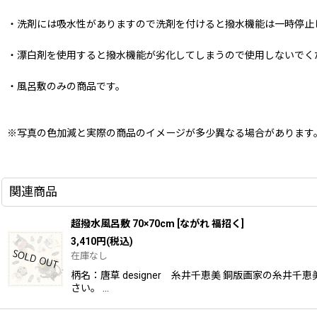
・洗剤には吸水性がありますので洗剤を付けると撥水機能は一時停止
・漂白剤を使用すると撥水機能が劣化してしまうので使用しないでく
・風呂敷のみの商品です。
※写真の色加減と実際の商品のイメージが多少異なる場合があります
関連商品
超撥水風呂敷 70×70cm
[
ながれ 福招く
]
3,410
円
(税込)
在庫なし
柄名：唐草 designer 糸井千恵美 銅版画家の
さい。 …