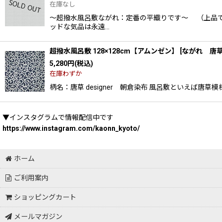
在庫なし
〜超撥水風呂敷ながれ：定番の平織りです〜 （上品で
ッドな気品は永遠…
超撥水風呂敷 128×128cm【アムンゼン】
[
ながれ 唐
5,280
円
(税込)
在庫わずか
柄名：唐草 designer 朝倉染布 風呂敷といえば唐
▼インスタグラムで情報配信中です
https://www.instagram.com/kaonn_kyoto/
ホーム
ご利用案内
ショッピングカート
メールマガジン