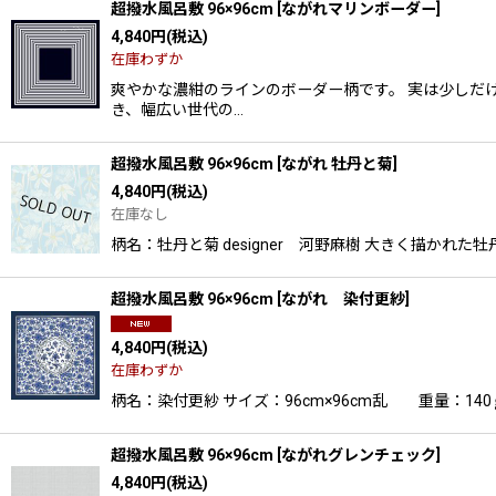
超撥水風呂敷 96×96cm
[
ながれマリンボーダー
]
4,840
円
(税込)
在庫わずか
爽やかな濃紺のラインのボーダー柄です。 実は少しだ
き、幅広い世代の…
超撥水風呂敷 96×96cm
[
ながれ 牡丹と菊
]
4,840
円
(税込)
在庫なし
柄名：牡丹と菊 designer 河野麻樹 大きく描かれた
超撥水風呂敷 96×96cm
[
ながれ 染付更紗
]
4,840
円
(税込)
在庫わずか
柄名：染付更紗 サイズ：96cm×96cm乱 重量：14
超撥水風呂敷 96×96cm
[
ながれグレンチェック
]
4,840
円
(税込)