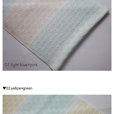
▼02.yellow×green