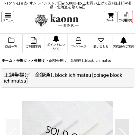
kaonn -日音衣- オンラインストア□■15,000円以上お買い上げで送料無料(沖縄
県・北海道を除く)■□
メニュー
カート
ご利用案内
ポイントにつ
商品一覧
ご利用案内
マイページ
問い合わせ
実店舗のご案内
いて
ホーム
>
帯揚げ
>
> 帯揚げ
>
正絹帯揚げ 金銀通しblock ichimatsu
正絹帯揚げ 金銀通しblock ichimatsu
[
obiage block
ichimatsu
]