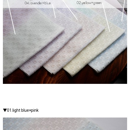
▼01.light blue×pink