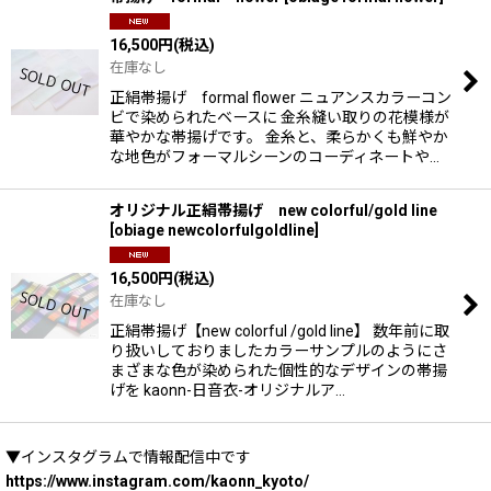
16,500
円
(税込)
在庫なし
正絹帯揚げ formal flower ニュアンスカラーコン
ビで染められたベースに 金糸縫い取りの花模様が
華やかな帯揚げです。 金糸と、柔らかくも鮮やか
な地色がフォーマルシーンのコーディネートや…
オリジナル正絹帯揚げ new colorful/gold line
[
obiage newcolorfulgoldline
]
16,500
円
(税込)
在庫なし
正絹帯揚げ【new colorful /gold line】 数年前に取
り扱いしておりましたカラーサンプルのようにさ
まざまな色が染められた個性的なデザインの帯揚
げを kaonn-日音衣-オリジナルア…
▼インスタグラムで情報配信中です
https://www.instagram.com/kaonn_kyoto/