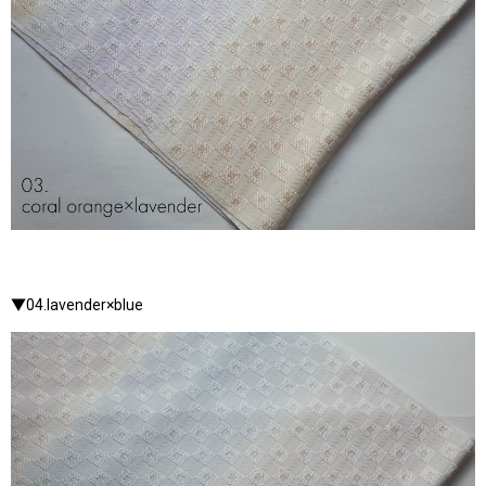
▼04.lavender×blue