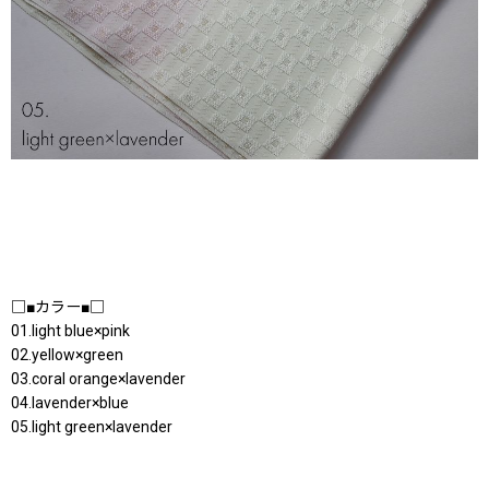
□■カラー■□
01.light blue×pink
02.yellow×green
03.coral orange×lavender
04.lavender×blue
05.light green×lavender