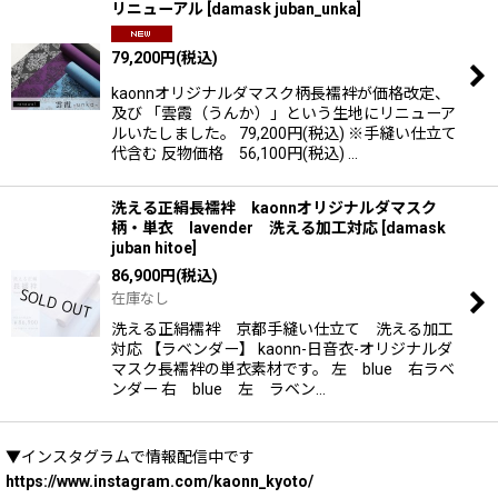
リニューアル
[
damask juban_unka
]
79,200
円
(税込)
kaonnオリジナルダマスク柄長襦袢が価格改定、
及び 「雲霞（うんか）」という生地にリニューア
ルいたしました。 79,200円(税込) ※手縫い仕立て
代含む 反物価格 56,100円(税込) …
洗える正絹長襦袢 kaonnオリジナルダマスク
柄・単衣 lavender 洗える加工対応
[
damask
juban hitoe
]
86,900
円
(税込)
在庫なし
洗える正絹襦袢 京都手縫い仕立て 洗える加工
対応 【ラベンダー】 kaonn-日音衣-オリジナルダ
マスク長襦袢の単衣素材です。 左 blue 右ラベ
ンダー 右 blue 左 ラベン…
▼インスタグラムで情報配信中です
https://www.instagram.com/kaonn_kyoto/