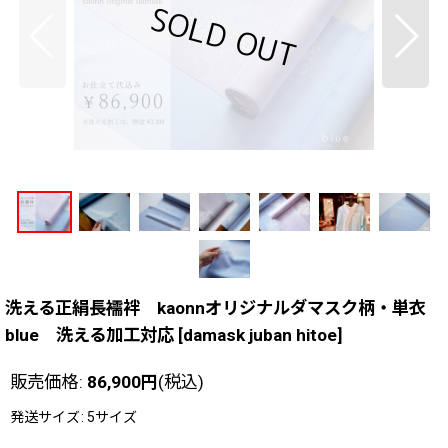
洗える正絹長襦袢 kaonnオリジナルダマスク柄・単衣
blue 洗える加工対応
[
damask juban hitoe
]
販売価格
:
86,900
円
(税込)
発送サイズ
:
5サイズ