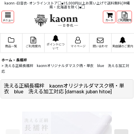
kaonn -日音衣- オンラインストア□■15,000円以上お買い上げで送料無料(沖縄
県・北海道を除く)■□
メニュー
カート
ご利用案内
ポイントにつ
商品一覧
ご利用案内
マイページ
問い合わせ
実店舗のご案内
いて
ホーム
>
長襦袢
>
洗える正絹長襦袢 kaonnオリジナルダマスク柄・単衣 blue 洗える加工対
応
洗える正絹長襦袢 kaonnオリジナルダマスク柄・単
衣 blue 洗える加工対応
[
damask juban hitoe
]