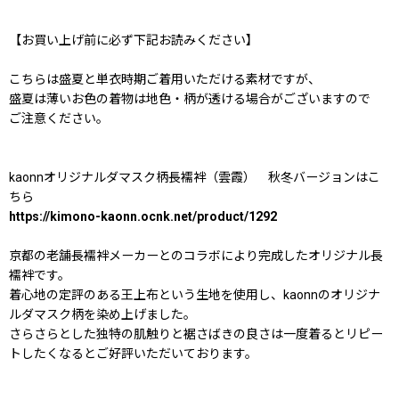
【お買い上げ前に必ず下記お読みください】
こちらは盛夏と単衣時期ご着用いただける素材ですが、
盛夏は薄いお色の着物は地色・柄が透ける場合がございますので
ご注意ください。
kaonnオリジナルダマスク柄長襦袢（雲霞） 秋冬バージョンはこ
ちら
https://kimono-kaonn.ocnk.net/product/1292
京都の老舗長襦袢メーカーとのコラボにより完成したオリジナル長
襦袢です。
着心地の定評のある王上布という生地を使用し、kaonnのオリジナ
ルダマスク柄を染め上げました。
さらさらとした独特の肌触りと裾さばきの良さは一度着るとリピー
トしたくなるとご好評いただいております。