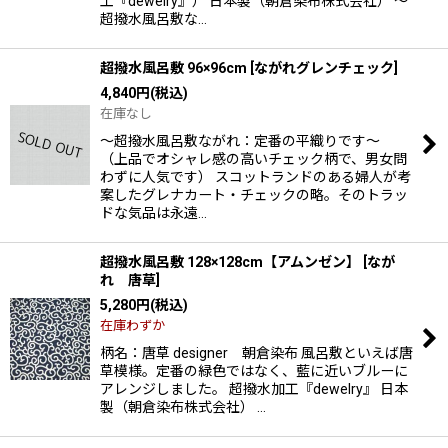
工『dewelry』） 日本製（朝倉染布株式会社） 〜
超撥水風呂敷な…
超撥水風呂敷 96×96cm
[
ながれグレンチェック
]
4,840
円
(税込)
在庫なし
〜超撥水風呂敷ながれ：定番の平織りです〜
（上品でオシャレ感の高いチェック柄で、男女問
わずに人気です） スコットランドのある婦人が考
案したグレナカート・チェックの略。そのトラッ
ドな気品は永遠…
超撥水風呂敷 128×128cm【アムンゼン】
[
なが
れ 唐草
]
5,280
円
(税込)
在庫わずか
柄名：唐草 designer 朝倉染布 風呂敷といえば唐
草模様。定番の緑色ではなく、藍に近いブルーに
アレンジしました。 超撥水加工『dewelry』 日本
製（朝倉染布株式会社） …