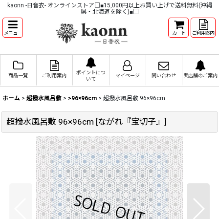
kaonn -日音衣- オンラインストア□■15,000円以上お買い上げで送料無料(沖縄
県・北海道を除く)■□
メニュー
カート
ご利用案内
ポイントにつ
商品一覧
ご利用案内
マイページ
問い合わせ
実店舗のご案内
いて
ホーム
>
超撥水風呂敷
>
>96×96cm
>
超撥水風呂敷 96×96cm
超撥水風呂敷 96×96cm
[
ながれ『宝切子』
]