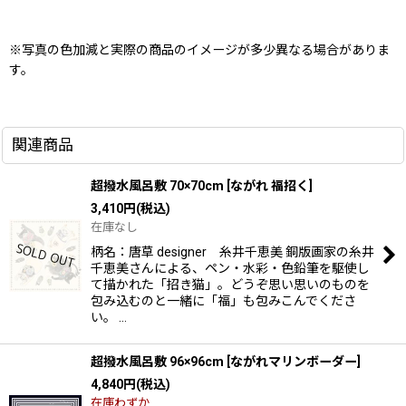
※写真の色加減と実際の商品のイメージが多少異なる場合がありま
す。
関連商品
超撥水風呂敷 70×70cm
[
ながれ 福招く
]
3,410
円
(税込)
在庫なし
柄名：唐草 designer 糸井千恵美 銅版画家の糸井
千恵美さんによる、ペン・水彩・色鉛筆を駆使し
て描かれた「招き猫」。どうぞ思い思いのものを
包み込むのと一緒に「福」も包みこんでくださ
い。 …
超撥水風呂敷 96×96cm
[
ながれマリンボーダー
]
4,840
円
(税込)
在庫わずか