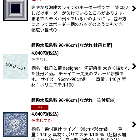
爽やかな濃紺のラインのボーダー柄です。 実は少
しだけボーダーが欠けているところがあります。
まるでカモメが飛んでいるかのように…。 包み方
によってはボーダー柄のバッグのようにもでき、
幅広い世代の…
超撥水風呂敷 96×96cm
[
ながれ 牡丹と菊
]
4,840
円
(税込)
在庫なし
柄名：牡丹と菊 designer 河野麻樹 大きく描かれ
た牡丹と菊。 チャイニーズ風のブルーが新鮮で
す。 サイズ：96cm×96cm乱 重量：140ｇ 素
材：ポリエステル100…
超撥水風呂敷 96×96cm
[
ながれ 染付更紗
]
4,840
円
(税込)
在庫わずか
柄名：染付更紗 サイズ：96cm×96cm乱 重
量：140ｇ 素材：ポリエステル100％（超撥水加