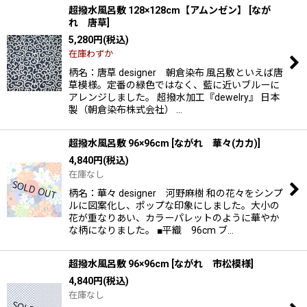
超撥水風呂敷 128×128cm【アムンゼン】
[
なが
れ 唐草
]
5,280
円
(税込)
在庫わずか
柄名：唐草 designer 朝倉染布 風呂敷といえば唐
草模様。定番の緑色ではなく、藍に近いブルーに
アレンジしました。 超撥水加工『dewelry』 日本
製（朝倉染布株式会社） …
超撥水風呂敷 96×96cm
[
ながれ 華々(カカ)
]
4,840
円
(税込)
在庫なし
柄名：華々 designer 河野麻樹 和の花々をシンプ
ルに図案化し、ポップな印象にしました。大小の
花が重なりあい、カラーパレットのように華やか
な柄になりました。 ■平織 96cm ブ…
超撥水風呂敷 96×96cm
[
ながれ 市松模様
]
4,840
円
(税込)
在庫なし