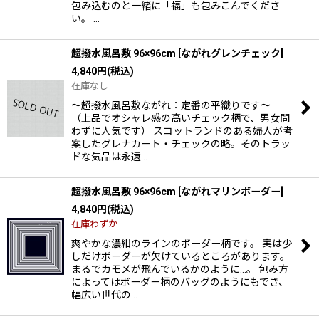
包み込むのと一緒に「福」も包みこんでくださ
い。 …
超撥水風呂敷 96×96cm
[
ながれグレンチェック
]
4,840
円
(税込)
在庫なし
〜超撥水風呂敷ながれ：定番の平織りです〜
（上品でオシャレ感の高いチェック柄で、男女問
わずに人気です） スコットランドのある婦人が考
案したグレナカート・チェックの略。そのトラッ
ドな気品は永遠…
超撥水風呂敷 96×96cm
[
ながれマリンボーダー
]
4,840
円
(税込)
在庫わずか
爽やかな濃紺のラインのボーダー柄です。 実は少
しだけボーダーが欠けているところがあります。
まるでカモメが飛んでいるかのように…。 包み方
によってはボーダー柄のバッグのようにもでき、
幅広い世代の…