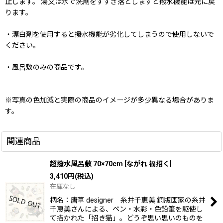
止します。 湯又は水で洗剤をすすぎ落としますと撥水機能は元に戻
ります。
・漂白剤を使用すると撥水機能が劣化してしまうので使用しないで
ください。
・風呂敷のみの商品です。
※写真の色加減と実際の商品のイメージが多少異なる場合がありま
す。
関連商品
超撥水風呂敷 70×70cm
[
ながれ 福招く
]
3,410
円
(税込)
在庫なし
柄名：唐草 designer 糸井千恵美 銅版画家の糸井
千恵美さんによる、ペン・水彩・色鉛筆を駆使し
て描かれた「招き猫」。どうぞ思い思いのものを