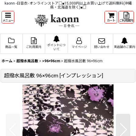
kaonn -日音衣- オンラインストア□■15,000円以上お買い上げで送料無料(沖縄
県・北海道を除く)■□
メニュー
カート
ご利用案内
ポイントにつ
商品一覧
ご利用案内
マイページ
問い合わせ
実店舗のご案内
いて
ホーム
>
超撥水風呂敷
>
>96×96cm
>
超撥水風呂敷 96×96cm
超撥水風呂敷 96×96cm
[
インプレッション
]