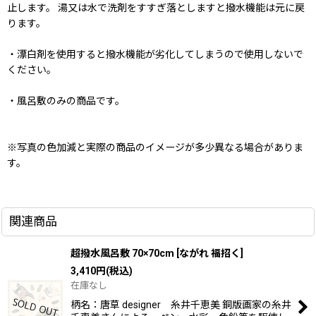
止します。 湯又は水で洗剤をすすぎ落としますと撥水機能は元に戻
ります。
・漂白剤を使用すると撥水機能が劣化してしまうので使用しないで
ください。
・風呂敷のみの商品です。
※写真の色加減と実際の商品のイメージが多少異なる場合がありま
す。
関連商品
超撥水風呂敷 70×70cm
[
ながれ 福招く
]
3,410
円
(税込)
在庫なし
柄名：唐草 designer 糸井千恵美 銅版画家の糸井