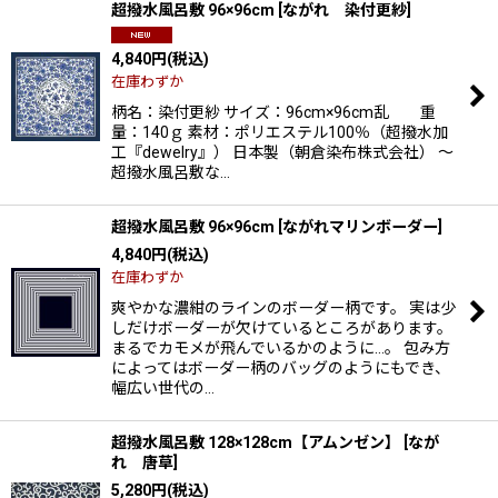
超撥水風呂敷 96×96cm
[
ながれ 染付更紗
]
4,840
円
(税込)
在庫わずか
柄名：染付更紗 サイズ：96cm×96cm乱 重
量：140ｇ 素材：ポリエステル100％（超撥水加
工『dewelry』） 日本製（朝倉染布株式会社） 〜
超撥水風呂敷な…
超撥水風呂敷 96×96cm
[
ながれマリンボーダー
]
4,840
円
(税込)
在庫わずか
爽やかな濃紺のラインのボーダー柄です。 実は少
しだけボーダーが欠けているところがあります。
まるでカモメが飛んでいるかのように…。 包み方
によってはボーダー柄のバッグのようにもでき、
幅広い世代の…
超撥水風呂敷 128×128cm【アムンゼン】
[
なが
れ 唐草
]
5,280
円
(税込)