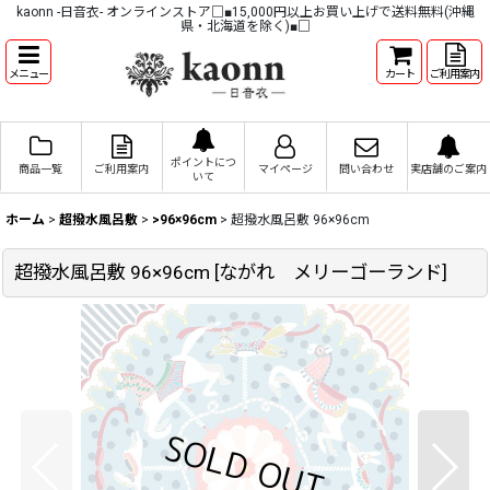
kaonn -日音衣- オンラインストア□■15,000円以上お買い上げで送料無料(沖縄
県・北海道を除く)■□
メニュー
カート
ご利用案内
ポイントにつ
商品一覧
ご利用案内
マイページ
問い合わせ
実店舗のご案内
いて
ホーム
>
超撥水風呂敷
>
>96×96cm
>
超撥水風呂敷 96×96cm
超撥水風呂敷 96×96cm
[
ながれ メリーゴーランド
]