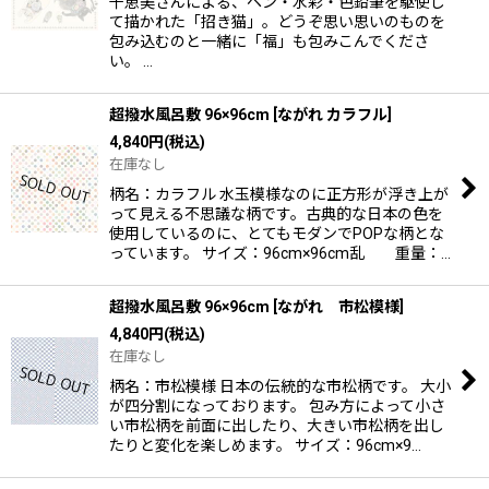
千恵美さんによる、ペン・水彩・色鉛筆を駆使し
て描かれた「招き猫」。どうぞ思い思いのものを
包み込むのと一緒に「福」も包みこんでくださ
い。 …
超撥水風呂敷 96×96cm
[
ながれ カラフル
]
4,840
円
(税込)
在庫なし
柄名：カラフル 水玉模様なのに正方形が浮き上が
って見える不思議な柄です。古典的な日本の色を
使用しているのに、とてもモダンでPOPな柄とな
っています。 サイズ：96cm×96cm乱 重量：…
超撥水風呂敷 96×96cm
[
ながれ 市松模様
]
4,840
円
(税込)
在庫なし
柄名：市松模様 日本の伝統的な市松柄です。 大小
が四分割になっております。 包み方によって小さ
い市松柄を前面に出したり、大きい市松柄を出し
たりと変化を楽しめます。 サイズ：96cm×9…