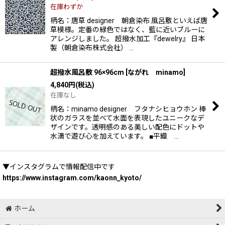
在庫わずか
柄名：唐草 designer 朝倉染布 風呂敷といえば唐
草模様。定番の緑色ではなく、藍に近いブルーに
アレンジしました。 超撥水加工『dewelry』 日本
製（朝倉染布株式会社） …
超撥水風呂敷 96×96cm
[
ながれ minamo
]
4,840
円
(税込)
在庫なし
柄名：minamo designer フタナシヒョウホン 棒
状のガラスを並べて水面を表現したユニークなデ
ザインです。透明感のある美しい配色にドットや
水滴で遊び心を加えています。 ■平織 …
▼インスタグラムで情報配信中です
https://www.instagram.com/kaonn_kyoto/
ホーム