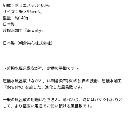
組成：ポリエステル100％
サイズ：96 × 96cm乱
重量：約140g
日本製
超撥水加工『dewelry』
日本製（朝倉染布株式会社）
〜超撥水風呂敷ながれ：定番の平織です〜
超撥水風呂敷「ながれ」は朝倉染布(株)の独自の技術、超撥水加工
『dewelry』を施した、進化した風呂敷です。
一般の風呂敷の用途はもちろん、傘代わり、時にはバケツ代わりと
して、より幅広い用途でお使い頂ける風呂敷です。