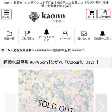
kaonn -日音衣- オンラインストア□■15,000円以上お買い上げで送料無料(沖縄
県・北海道を除く)■□
メニュー
カート
ご利用案内
ポイントにつ
商品一覧
ご利用案内
マイページ
問い合わせ
実店舗のご案内
いて
ホーム
>
超撥水風呂敷
>
>96×96cm
>
超撥水風呂敷 96×96cm
超撥水風呂敷 96×96cm
[
ながれ『Colourful Day』
]