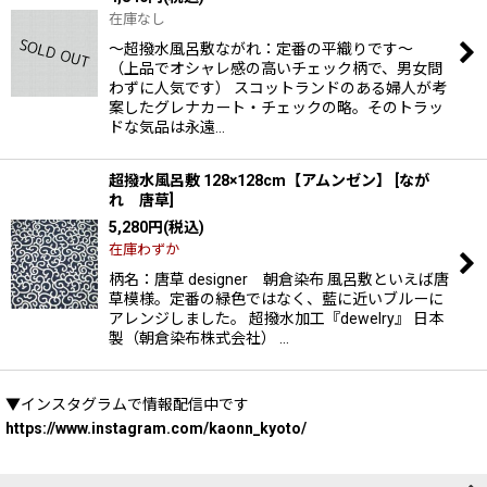
在庫なし
〜超撥水風呂敷ながれ：定番の平織りです〜
（上品でオシャレ感の高いチェック柄で、男女問
わずに人気です） スコットランドのある婦人が考
案したグレナカート・チェックの略。そのトラッ
ドな気品は永遠…
超撥水風呂敷 128×128cm【アムンゼン】
[
なが
れ 唐草
]
5,280
円
(税込)
在庫わずか
柄名：唐草 designer 朝倉染布 風呂敷といえば唐
草模様。定番の緑色ではなく、藍に近いブルーに
アレンジしました。 超撥水加工『dewelry』 日本
製（朝倉染布株式会社） …
▼インスタグラムで情報配信中です
https://www.instagram.com/kaonn_kyoto/