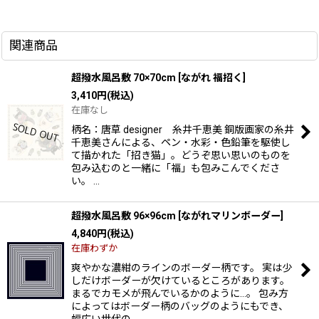
関連商品
超撥水風呂敷 70×70cm
[
ながれ 福招く
]
3,410
円
(税込)
在庫なし
柄名：唐草 designer 糸井千恵美 銅版画家の糸井
千恵美さんによる、ペン・水彩・色鉛筆を駆使し
て描かれた「招き猫」。どうぞ思い思いのものを
包み込むのと一緒に「福」も包みこんでくださ
い。 …
超撥水風呂敷 96×96cm
[
ながれマリンボーダー
]
4,840
円
(税込)
在庫わずか
爽やかな濃紺のラインのボーダー柄です。 実は少
しだけボーダーが欠けているところがあります。
まるでカモメが飛んでいるかのように…。 包み方
によってはボーダー柄のバッグのようにもでき、
幅広い世代の…