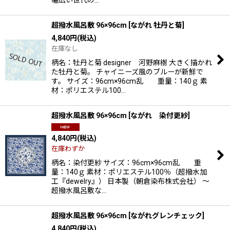
超撥水風呂敷 96×96cm
[
ながれ 牡丹と菊
]
4,840
円
(税込)
在庫なし
柄名：牡丹と菊 designer 河野麻樹 大きく描かれ
た牡丹と菊。 チャイニーズ風のブルーが新鮮で
す。 サイズ：96cm×96cm乱 重量：140ｇ 素
材：ポリエステル100…
超撥水風呂敷 96×96cm
[
ながれ 染付更紗
]
4,840
円
(税込)
在庫わずか
柄名：染付更紗 サイズ：96cm×96cm乱 重
量：140ｇ 素材：ポリエステル100％（超撥水加
工『dewelry』） 日本製（朝倉染布株式会社） 〜
超撥水風呂敷な…
超撥水風呂敷 96×96cm
[
ながれグレンチェック
]
4,840
円
(税込)