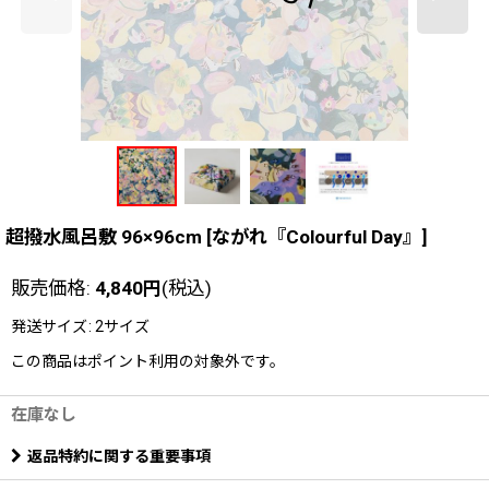
超撥水風呂敷 96×96cm
[
ながれ『Colourful Day』
]
販売価格
:
4,840
円
(税込)
発送サイズ
:
2サイズ
この商品はポイント利用の対象外です。
在庫なし
返品特約に関する重要事項