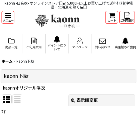
kaonn -日音衣- オンラインストア□■15,000円以上お買い上げで送料無料(沖縄
県・北海道を除く)■□
メニュー
カート
ご利用案内
ポイントにつ
商品一覧
ご利用案内
マイページ
問い合わせ
実店舗のご案内
いて
ホーム
>
kaonn下駄
kaonn下駄
kaonnオリジナル浴衣
表示順変更
閉じる
7
件
表示数
:
並び順
: