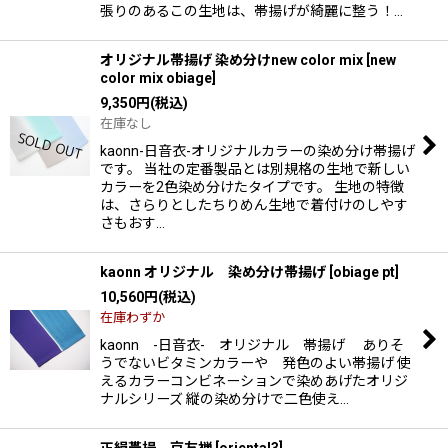
張りのあるこの生地は、帯揚げが綺麗に整う！…
オリジナル帯揚げ 染め分けnew color mix
[
new
color mix obiage
]
9,350
円
(税込)
在庫なし
kaonn-日音衣-オリジナルカラーの染め分け帯揚げ
です。 当社の定番製品とは別規格の生地で新しい
カラーを2色染め分けたタイプです。 生地の特徴
は、さらりとしたちりめん生地で着付けのしやす
さもおす…
kaonn オリジナル 染め分け帯揚げ
[
obiage pt
]
10,560
円
(税込)
在庫わずか
kaonn -日音衣- オリジナル 帯揚げ ありそ
うでないビタミンカラーや 発色のよい帯揚げ 使
えるカラーコンビネーションで染めあげたオリジ
ナルシリーズ 縦の染め分けで二色使え…
正絹帯揚 京友禅
[
oriental3
]