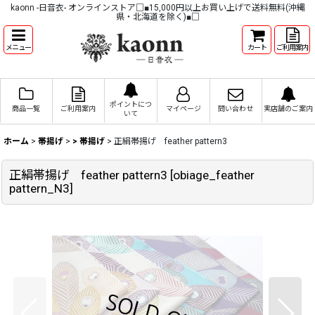
kaonn -日音衣- オンラインストア□■15,000円以上お買い上げで送料無料(沖縄
県・北海道を除く)■□
メニュー
カート
ご利用案内
ポイントにつ
商品一覧
ご利用案内
マイページ
問い合わせ
実店舗のご案内
いて
ホーム
>
帯揚げ
>
> 帯揚げ
>
正絹帯揚げ feather pattern3
正絹帯揚げ feather pattern3
[
obiage_feather
pattern_N3
]