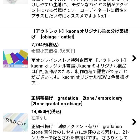
けしやすい生地に、 モダンなバイヤス柄がアクセ
ントになる帯揚げです。 コーディネートに個性を
プラスしたい時にオススメです♪ No.1…
【アウトレット】kaonn オリジナル染め分け帯揚
げ
[
obiage‐outlet
]
7,744
円
(税込)
希望小売価格
:
9,680
円
▼オンラインストア特別企画▼ 【アウトレット】
kaonn オリジナル帯揚げkaonnのオリジナル商品
は自社製作品のため、制作過程で難物がでること
がございます。 kaonn オリジナルNEW２色帯揚げ
ア…
正絹帯揚げ gradation 2tone / embroidery
[
2tone gradation obiage
]
14,850
円
(税込)
在庫なし
正絹帯揚げ 刺繍アクセント有り/ gradation
2tone 着付けのしやすさに定評のある素材に、2ト
ンカラーで配色された帯揚げです。 さらりとして