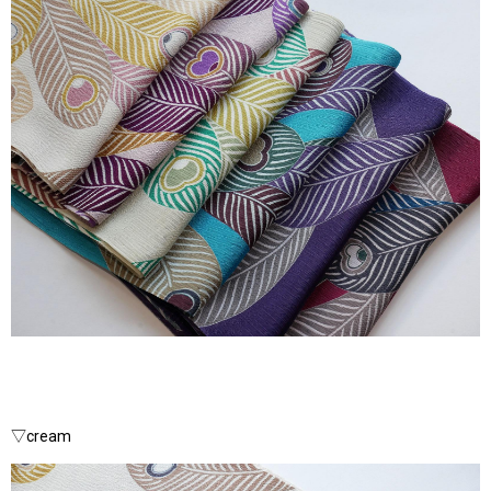
▽cream