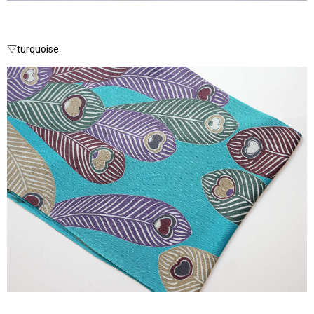
▽turquoise