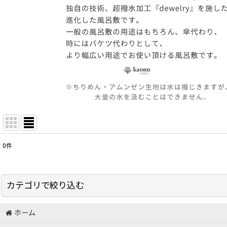
0
件
サブカテゴリ
:
表示数
:
カテゴリで絞り込む
並び順
:
ホーム
超撥水風呂敷 (全商品)