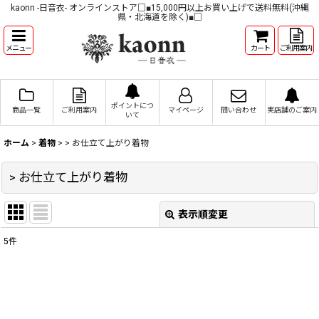
kaonn -日音衣- オンラインストア□■15,000円以上お買い上げで送料無料(沖縄
県・北海道を除く)■□
メニュー
カート
ご利用案内
ポイントにつ
商品一覧
ご利用案内
マイページ
問い合わせ
実店舗のご案内
いて
ホーム
>
着物
>
> お仕立て上がり着物
> お仕立て上がり着物
表示順変更
閉じる
5
件
表示数
:
並び順
: