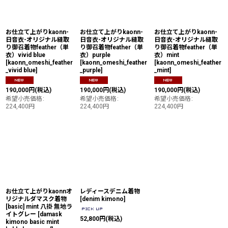
絞り込む
お仕立て上がりkaonn-
お仕立て上がりkaonn-
お仕立て上がりkaonn-
日音衣-オリジナル縫取
日音衣-オリジナル縫取
日音衣-オリジナル縫取
り御召着物feather（単
り御召着物feather（単
り御召着物feather（単
衣）vivid blue
衣）purple
衣）mint
[
kaonn_omeshi_feather
[
kaonn_omeshi_feather
[
kaonn_omeshi_feather
_vivid blue
]
_purple
]
_mint
]
190,000
円
(税込)
190,000
円
(税込)
190,000
円
(税込)
希望小売価格
:
希望小売価格
:
希望小売価格
:
224,400
円
224,400
円
224,400
円
お仕立て上がりkaonnオ
レディースデニム着物
リジナルダマスク着物
[
denim kimono
]
[basic] mint 八掛 無地ラ
イトグレー
[
damask
52,800
円
(税込)
kimono basic mint