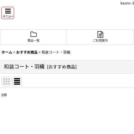
kaon
メニュー
商品一覧
ご利用案内
ホーム
>
おすすめ商品
>
和装コート・羽織
和装コート・羽織
[
おすすめ商品
]
0
件
表示数
:
並び順
: