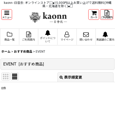
kaonn -日音衣- オンラインストア□■15,000円以上お買い上げで送料無料(沖縄
県・北海道を除く)■□
メニュー
カート
ご利用案内
ポイントにつ
商品一覧
ご利用案内
マイページ
問い合わせ
実店舗のご案内
いて
ホーム
>
おすすめ商品
>
EVENT
EVENT
[
おすすめ商品
]
表示順変更
閉じる
0
件
表示数
:
並び順
: