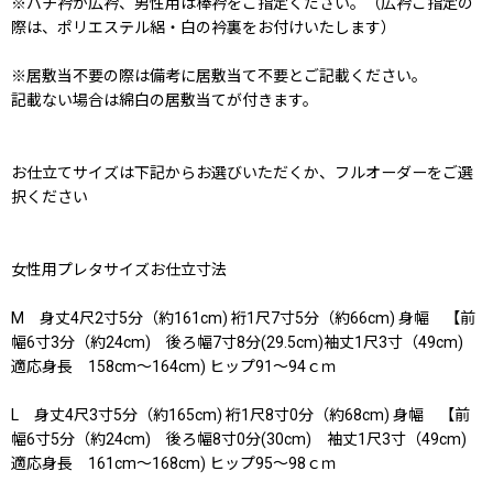
※バチ衿か広衿、男性用は棒衿をご指定ください。（広衿ご指定の
際は、ポリエステル絽・白の衿裏をお付けいたします）
※居敷当不要の際は備考に居敷当て不要とご記載ください。
記載ない場合は綿白の居敷当てが付きます。
お仕立てサイズは下記からお選びいただくか、フルオーダーをご選
択ください
女性用プレタサイズお仕立寸法
M 身丈4尺2寸5分（約161cm) 裄1尺7寸5分（約66cm) 身幅 【前
幅6寸3分（約24cm) 後ろ幅7寸8分(29.5cm)袖丈1尺3寸（49cm)
適応身長 158cm〜164cm) ヒップ91〜94ｃｍ
L 身丈4尺3寸5分（約165cm) 裄1尺8寸0分（約68cm) 身幅 【前
幅6寸5分（約24cm) 後ろ幅8寸0分(30cm) 袖丈1尺3寸（49cm)
適応身長 161cm〜168cm) ヒップ95〜98ｃｍ