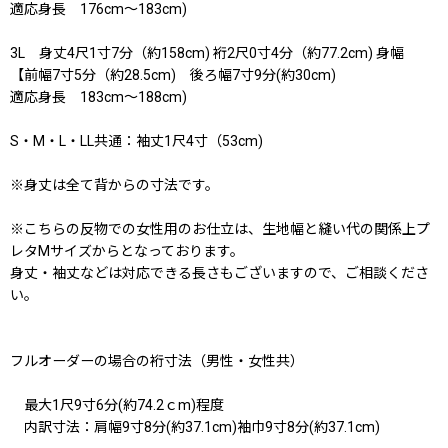
適応身長 176cm〜183cm)
3L 身丈4尺1寸7分（約158cm) 裄2尺0寸4分（約77.2cm) 身幅
【前幅7寸5分（約28.5cm) 後ろ幅7寸9分(約30cm)
適応身長 183cm〜188cm)
S・M・L・LL共通：袖丈1尺4寸（53cm)
※身丈は全て背からの寸法です。
※こちらの反物での女性用のお仕立は、生地幅と縫い代の関係上プ
レタMサイズからとなっております。
身丈・袖丈などは対応できる長さもございますので、ご相談くださ
い。
フルオーダーの場合の裄寸法（男性・女性共）
最大1尺9寸6分(約74.2ｃm)程度
内訳寸法：肩幅9寸8分(約37.1cm)袖巾9寸8分(約37.1cm)