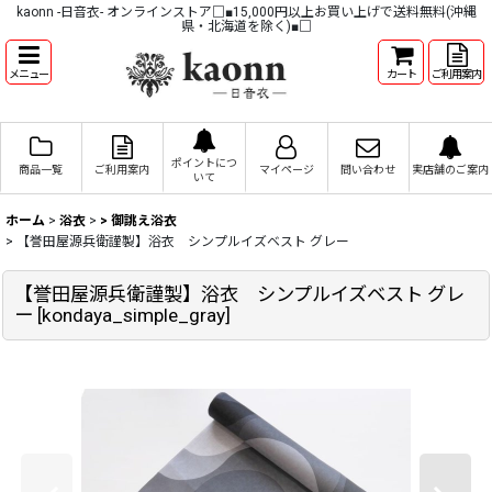
kaonn -日音衣- オンラインストア□■15,000円以上お買い上げで送料無料(沖縄
県・北海道を除く)■□
メニュー
カート
ご利用案内
ポイントにつ
商品一覧
ご利用案内
マイページ
問い合わせ
実店舗のご案内
いて
ホーム
>
浴衣
>
> 御誂え浴衣
>
【誉田屋源兵衛謹製】浴衣 シンプルイズベスト グレー
【誉田屋源兵衛謹製】浴衣 シンプルイズベスト グレ
ー
[
kondaya_simple_gray
]