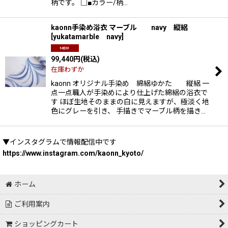
柄です。 □■カラー/柄…
kaonn手染め浴衣 マーブル navy 縦絽
[
yukatamarble navy
]
99,440
円
(税込)
在庫わずか
kaonn オリジナル手染め 綿絽ゆかた 縦絽 一
点一点職人が手染めにより仕上げた綿絽の浴衣で
す ほぼ生地そのままの白に見えますが、極淡く地
色にグレーを引き、 手描きでマーブル柄を描き…
▼インスタグラムで情報配信中です
https://www.instagram.com/kaonn_kyoto/
ホーム
ご利用案内
ショッピングカート