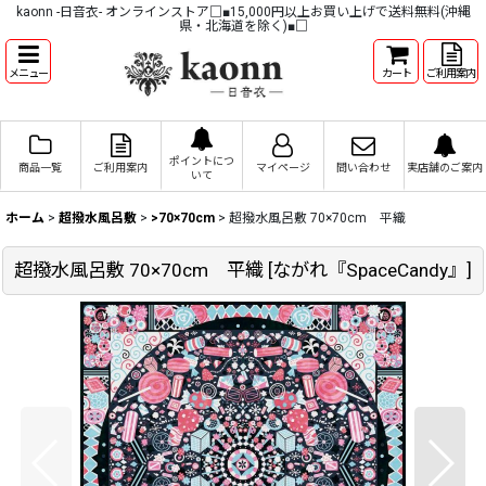
kaonn -日音衣- オンラインストア□■15,000円以上お買い上げで送料無料(沖縄
県・北海道を除く)■□
メニュー
カート
ご利用案内
ポイントにつ
商品一覧
ご利用案内
マイページ
問い合わせ
実店舗のご案内
いて
ホーム
>
超撥水風呂敷
>
>70×70cm
>
超撥水風呂敷 70×70cm 平織
超撥水風呂敷 70×70cm 平織
[
ながれ『SpaceCandy』
]