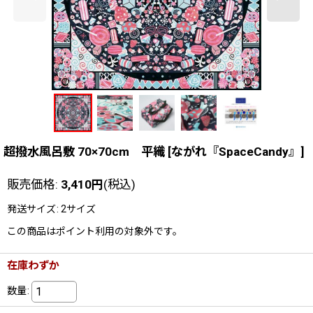
超撥水風呂敷 70×70cm 平織
[
ながれ『SpaceCandy』
]
販売価格
:
3,410
円
(税込)
発送サイズ
:
2サイズ
この商品はポイント利用の対象外です。
在庫わずか
数量
: