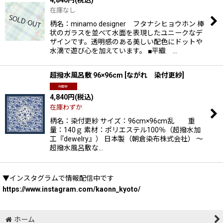
在庫なし
柄名：minamo designer フタナシヒョウホン 棒
状のガラスを並べて水面を表現したユニークなデ
ザインです。透明感のある美しい配色にドットや
水滴で遊び心を加えています。 ■平織 …
超撥水風呂敷 96×96cm
[
ながれ 染付更紗
]
4,840
円
(税込)
在庫わずか
柄名：染付更紗 サイズ：96cm×96cm乱 重
量：140ｇ 素材：ポリエステル100％（超撥水加
工『dewelry』） 日本製（朝倉染布株式会社） 〜
超撥水風呂敷な…
▼インスタグラムで情報配信中です
https://www.instagram.com/kaonn_kyoto/
ホーム