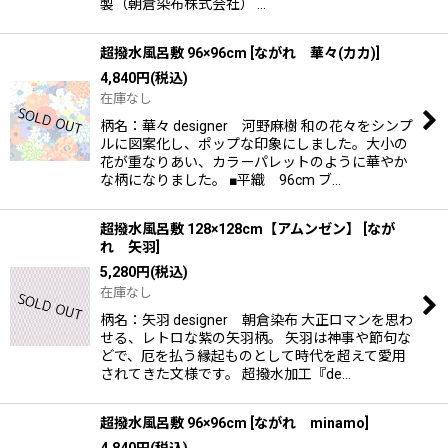
製（朝倉染布株式会社） …
超撥水風呂敷 96×96cm
[
ながれ 華々(カカ)
]
4,840
円
(税込)
在庫なし
柄名：華々 designer 河野麻樹 和の花々をシンプ
ルに図案化し、ポップな印象にしました。大小の
花が重なりあい、カラーパレットのように華やか
な柄になりました。 ■平織 96cm ブ…
超撥水風呂敷 128×128cm【アムンゼン】
[
なが
れ 矢羽
]
5,280
円
(税込)
在庫なし
柄名：矢羽 designer 朝倉染布 大正ロマンを思わ
せる、レトロな紫の矢羽柄。 矢羽は神事や節句な
どで、厄を払う縁起ものとして時代を超えて愛用
されてきた文様です。 超撥水加工『de…
超撥水風呂敷 96×96cm
[
ながれ minamo
]
4,840
円
(税込)