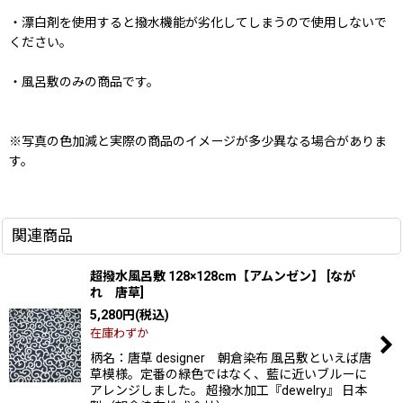
・漂白剤を使用すると撥水機能が劣化してしまうので使用しないで
ください。
・風呂敷のみの商品です。
※写真の色加減と実際の商品のイメージが多少異なる場合がありま
す。
関連商品
超撥水風呂敷 128×128cm【アムンゼン】
[
なが
れ 唐草
]
5,280
円
(税込)
在庫わずか
柄名：唐草 designer 朝倉染布 風呂敷といえば唐
草模様。定番の緑色ではなく、藍に近いブルーに
アレンジしました。 超撥水加工『dewelry』 日本