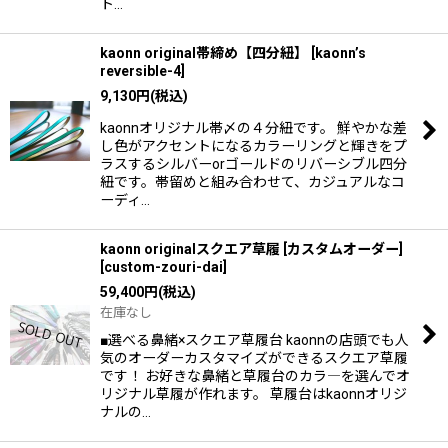
ト…
kaonn original帯締め【四分紐】
[
kaonn’s
reversible-4
]
9,130
円
(税込)
kaonnオリジナル帯〆の４分紐です。 鮮やかな差
し色がアクセントになるカラーリングと輝きをプ
ラスするシルバーorゴールドのリバーシブル四分
紐です。帯留めと組み合わせて、カジュアルなコ
ーディ…
kaonn originalスクエア草履 [カスタムオーダー]
[
custom-zouri-dai
]
59,400
円
(税込)
在庫なし
■選べる鼻緒×スクエア草履台 kaonnの店頭でも人
気のオーダーカスタマイズができるスクエア草履
です！ お好きな鼻緒と草履台のカラ―を選んでオ
リジナル草履が作れます。 草履台はkaonnオリジ
ナルの…