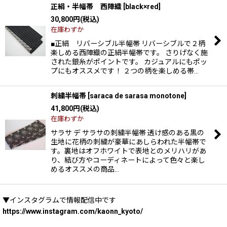
正絹・半幅帯 西陣織
[
black×red
]
30,800
円
(税込)
在庫わずか
■正絹 リバーシブル半幅帯 リバーシブルで２柄
楽しめる西陣織の正絹半幅帯です。 さりげなく施
された銀糸がポイントです。 カジュアルにもポッ
プにもオススメです！ ２つの柄を楽しめる帯…
刺繍半幅帯
[
saraca de sarasa monotone
]
41,800
円
(税込)
在庫わずか
サラサ デ サラサの刺繍半幅帯 透け感のある黒の
生地に花柄の刺繍が豪華にあしらわれた半幅帯で
す。裏地はオフホワイトで表地とのメリハリがあ
り、結び方やコーディネートによって色々と楽し
めるオススメの商品…
▼インスタグラムで情報配信中です
https://www.instagram.com/kaonn_kyoto/