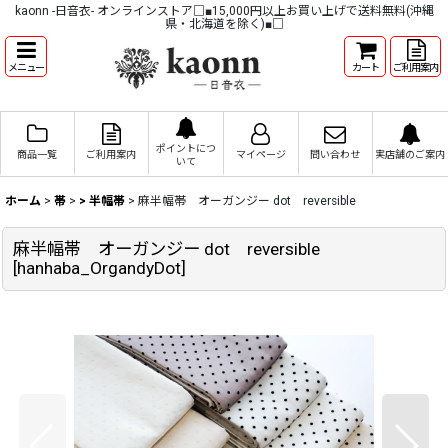
kaonn -日音衣- オンラインストア□■15,000円以上お買い上げで送料無料(沖縄
県・北海道を除く)■□
メニュー
カート
ご利用案内
ポイントにつ
商品一覧
ご利用案内
マイページ
問い合わせ
実店舗のご案内
いて
ホーム
>
帯
>
> 半幅帯
>
麻半幅帯 オーガンジー dot reversible
麻半幅帯 オーガンジー dot reversible
[
hanhaba_OrgandyDot
]