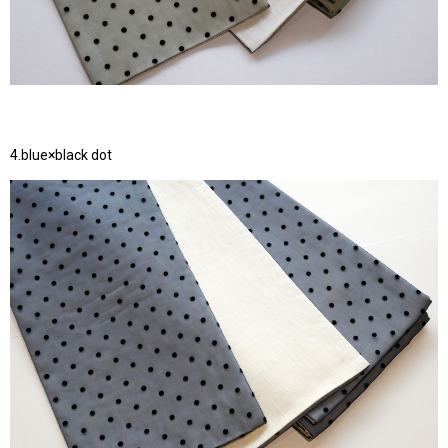
4.blue×black dot