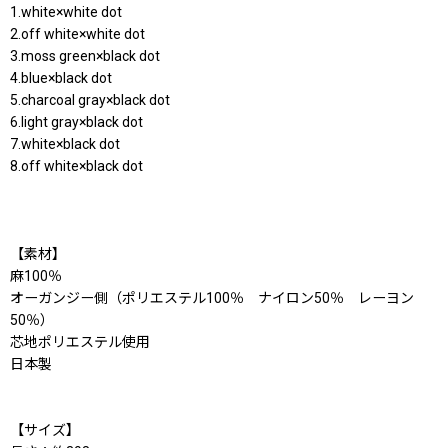
1.white×white dot
2.off white×white dot
3.moss green×black dot
4.blue×black dot
5.charcoal gray×black dot
6.light gray×black dot
7.white×black dot
8.off white×black dot
【素材】
麻100％
オーガンジー側（ポリエステル100％ ナイロン50％ レーヨン
50％）
芯地ポリエステル使用
日本製
【サイズ】