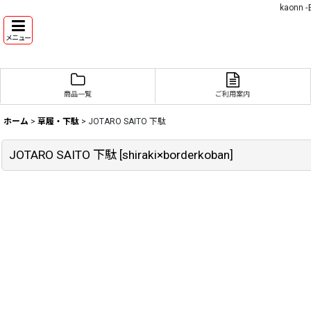
kaon
メニュー
商品一覧
ご利用案内
ホーム
>
草履・下駄
>
JOTARO SAITO 下駄
JOTARO SAITO 下駄
[
shiraki×borderkoban
]