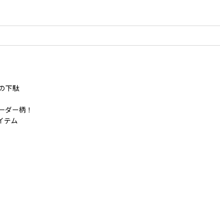
型の下駄
ーダー柄！
イテム