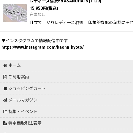
レディース浴衣58 ASANOHA15
[
1129
]
15,950
円
(税込)
在庫なし
仕立て上がりレディース浴衣 印象的な麻の葉柄にそれぞ
▼インスタグラムで情報配信中です
https://www.instagram.com/kaonn_kyoto/
ホーム
ご利用案内
ショッピングカート
メールマガジン
特集・イベント
特定商取引法表示