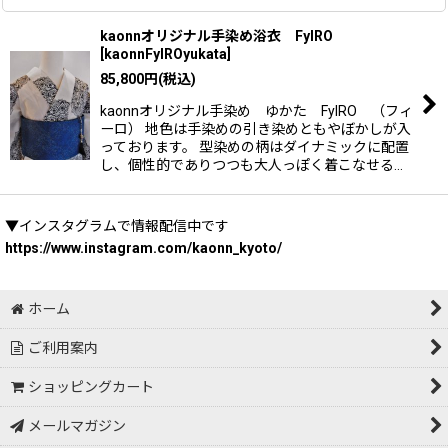
kaonnオリジナル手染め浴衣 FyIRO
[
kaonnFyIROyukata
]
85,800
円
(税込)
kaonnオリジナル手染め ゆかた FyIRO （フィ
ーロ） 地色は手染めの引き染めともやぼかしが入
っております。 型染めの柄はダイナミックに配置
し、個性的でありつつも大人っぽく着こなせる…
▼インスタグラムで情報配信中です
https://www.instagram.com/kaonn_kyoto/
ホーム
ご利用案内
ショッピングカート
メールマガジン