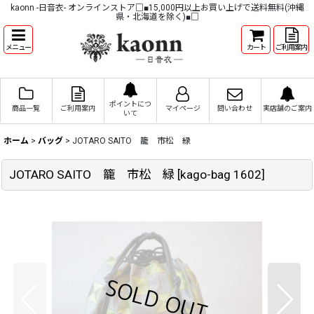
kaonn -日音衣- オンラインストア□■15,000円以上お買い上げで送料無料(沖縄
県・北海道を除く)■□
メニュー
カート
ご利用案内
ポイントにつ
商品一覧
ご利用案内
マイページ
問い合わせ
実店舗のご案内
いて
ホーム
>
バッグ
>
JOTARO SAITO 籠 市松 緑
JOTARO SAITO 籠 市松 緑
[
kago-bag 1602
]