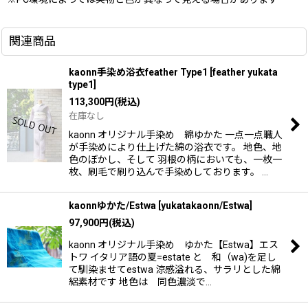
関連商品
kaonn手染め浴衣feather Type1
[
feather yukata
type1
]
113,300
円
(税込)
在庫なし
kaonn オリジナル手染め 綿ゆかた 一点一点職人
が手染めにより仕上げた綿の浴衣です。 地色、地
色のぼかし、そして 羽根の柄においても、一枚一
枚、刷毛で刷り込んで手染めしております。 …
kaonnゆかた/Estwa
[
yukatakaonn/Estwa
]
97,900
円
(税込)
kaonn オリジナル手染め ゆかた【Estwa】エス
トワ イタリア語の夏=estate と 和（wa)を足し
て馴染ませてestwa 涼感溢れる、サラリとした綿
絽素材です 地色は 同色濃淡で…