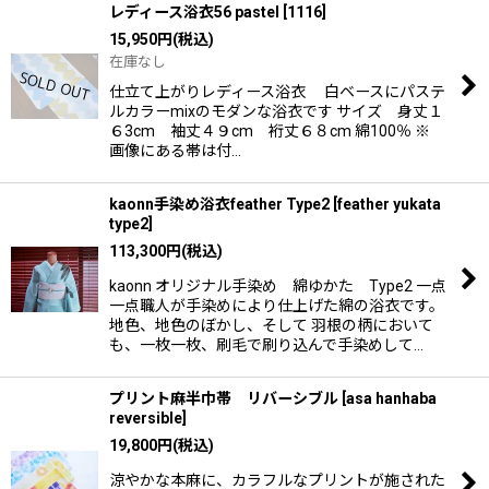
レディース浴衣56 pastel
[
1116
]
15,950
円
(税込)
在庫なし
仕立て上がりレディース浴衣 白ベースにパステ
ルカラーmixのモダンな浴衣です サイズ 身丈１
６3cm 袖丈４９cm 裄丈６８cm 綿100％ ※
画像にある帯は付…
kaonn手染め浴衣feather Type2
[
feather yukata
type2
]
113,300
円
(税込)
kaonn オリジナル手染め 綿ゆかた Type2 一点
一点職人が手染めにより仕上げた綿の浴衣です。
地色、地色のぼかし、そして 羽根の柄において
も、一枚一枚、刷毛で刷り込んで手染めして…
プリント麻半巾帯 リバーシブル
[
asa hanhaba
reversible
]
19,800
円
(税込)
涼やかな本麻に、カラフルなプリントが施された