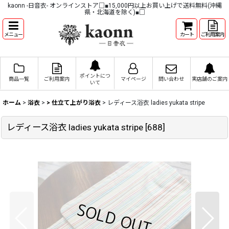
kaonn -日音衣- オンラインストア□■15,000円以上お買い上げで送料無料(沖縄
県・北海道を除く)■□
メニュー
カート
ご利用案内
ポイントにつ
商品一覧
ご利用案内
マイページ
問い合わせ
実店舗のご案内
いて
ホーム
>
浴衣
>
> 仕立て上がり浴衣
>
レディース浴衣 ladies yukata stripe
レディース浴衣 ladies yukata stripe
[
688
]