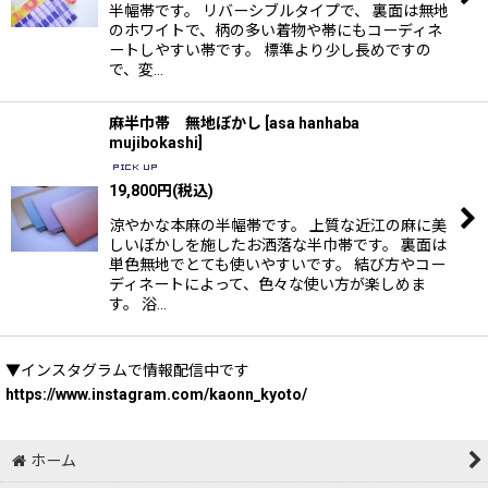
半幅帯です。 リバーシブルタイプで、 裏面は無地
のホワイトで、柄の多い着物や帯にもコーディネ
ートしやすい帯です。 標準より少し長めですの
で、変…
麻半巾帯 無地ぼかし
[
asa hanhaba
mujibokashi
]
19,800
円
(税込)
涼やかな本麻の半幅帯です。 上質な近江の麻に美
しいぼかしを施したお洒落な半巾帯です。 裏面は
単色無地でとても使いやすいです。 結び方やコー
ディネートによって、色々な使い方が楽しめま
す。 浴…
▼インスタグラムで情報配信中です
https://www.instagram.com/kaonn_kyoto/
ホーム