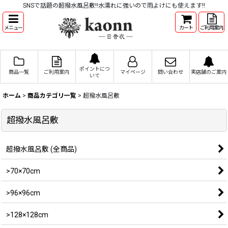
SNSで話題の超撥水風呂敷!!水濡れに強いので雨よけにも使えます!!
メニュー
カート
ご利用案内
ポイントにつ
商品一覧
ご利用案内
マイページ
問い合わせ
実店舗のご案内
いて
ホーム
>
商品カテゴリ一覧
>
超撥水風呂敷
超撥水風呂敷
超撥水風呂敷 (全商品)
>70×70cm
>96×96cm
>128×128cm