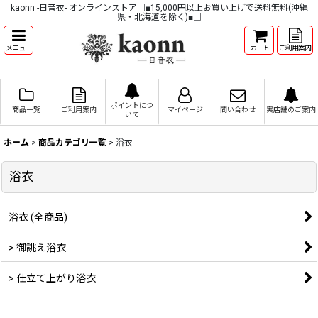
kaonn -日音衣- オンラインストア□■15,000円以上お買い上げで送料無料(沖縄
県・北海道を除く)■□
メニュー
カート
ご利用案内
ポイントにつ
商品一覧
ご利用案内
マイページ
問い合わせ
実店舗のご案内
いて
ホーム
>
商品カテゴリ一覧
>
浴衣
浴衣
浴衣 (全商品)
> 御誂え浴衣
> 仕立て上がり浴衣