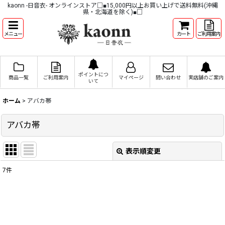
kaonn -日音衣- オンラインストア□■15,000円以上お買い上げで送料無料(沖縄
県・北海道を除く)■□
メニュー
カート
ご利用案内
ポイントにつ
商品一覧
ご利用案内
マイページ
問い合わせ
実店舗のご案内
いて
ホーム
>
アバカ帯
アバカ帯
表示順変更
閉じる
7
件
表示数
:
並び順
: