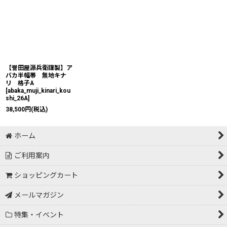
【誉田屋源兵衛謹製】ア
バカ半幅帯 無地キナ
リ 格子A
[
abaka_muji_kinari_kou
shi_26A
]
38,500
円
(税込)
ホーム
ご利用案内
ショッピングカート
メールマガジン
特集・イベント