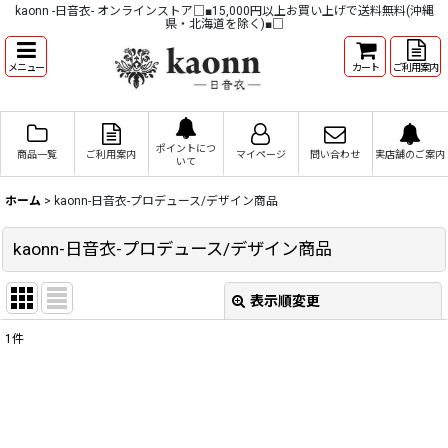
kaonn -日音衣- オンラインストア□■15,000円以上お買い上げで送料無料(沖縄
県・北海道を除く)■□
メニュー
カート
ご利用案内
ポイントにつ
商品一覧
ご利用案内
マイページ
問い合わせ
実店舗のご案内
いて
ホーム
>
kaonn-日音衣-プロデュース/デザイン商品
kaonn-日音衣-プロデュース/デザイン商品
表示順変更
閉じる
1
件
表示数
:
並び順
: