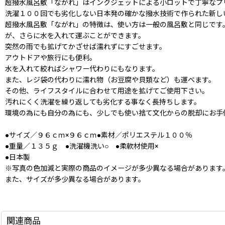
超撥水風呂敷「ながれ」はインクジェットによる小ロットで丁寧なプ
洗濯１００回でも劣化しない日本発の確かな撥水技術で作られた新し
超撥水風呂敷「ながれ」の特徴は、使い方は一般の風呂敷と同じです
が、さらに水を入れて運ぶことができます。
突然の雨でも拡げてかざせば濡れずにすごせます。
アウトドアや旅行にも便利。
水を入れて絞ればシャワー代わりにもなります。
また、レジ袋の代わりに濡れ物（お豆腐や貝類など）も運べます。
その他、ライフスタイルに合わせて用途を拡げてご使用下さい。
汚れにくく洗濯を繰り返しても劣化する事なく長持ちします。
環境の為にも自分の為にも、少しでも使い捨て文化からの脱却にお手
●サイズ／９６ｃｍ×９６ｃｍ●素材／ポリエステル１００％
●重量／１３５ｇ ●洗濯機洗い○ ●柔軟材使用×
●日本製
※写真の色加減と実際の商品のイメージが多少異なる場合があります
また、サイズが多少異なる場合があります。
関連商品