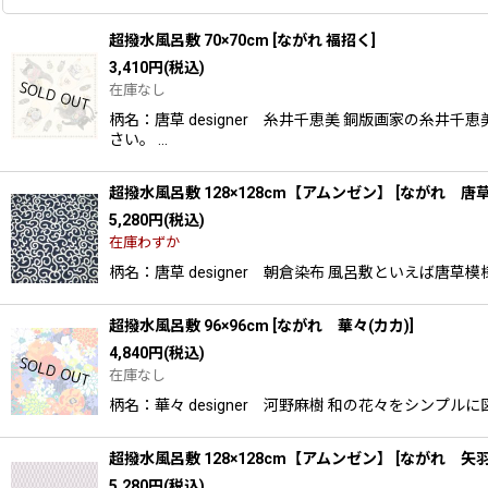
超撥水風呂敷 70×70cm
[
ながれ 福招く
]
3,410
円
(税込)
在庫なし
柄名：唐草 designer 糸井千恵美 銅版画家の
さい。 …
超撥水風呂敷 128×128cm【アムンゼン】
[
ながれ 唐
5,280
円
(税込)
在庫わずか
柄名：唐草 designer 朝倉染布 風呂敷といえば唐
超撥水風呂敷 96×96cm
[
ながれ 華々(カカ)
]
4,840
円
(税込)
在庫なし
柄名：華々 designer 河野麻樹 和の花々をシン
超撥水風呂敷 128×128cm【アムンゼン】
[
ながれ 矢
5,280
円
(税込)