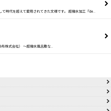
として時代を超えて愛用されてきた文様です。 超撥水加工『de…
倉染布株式会社） 〜超撥水風呂敷な…