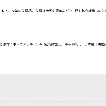
わせる、レトロな紫の矢羽柄。 矢羽は神事や節句などで、厄を払う縁起もの
0ｇ 素材：ポリエステル100％（超撥水加工『dewelry』） 日本製（朝