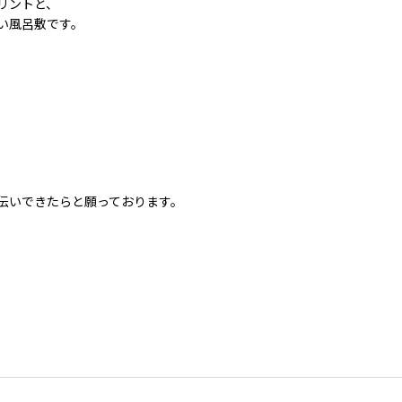
リントと、
い風呂敷です。
。
伝いできたらと願っております。
。