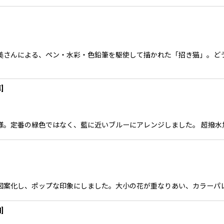
糸井千恵美さんによる、ペン・水彩・色鉛筆を駆使して描かれた「招き猫」
草
]
草模様。定番の緑色ではなく、藍に近いブルーにアレンジしました。 超撥水加工
プルに図案化し、ポップな印象にしました。大小の花が重なりあい、カラーパレ
羽
]