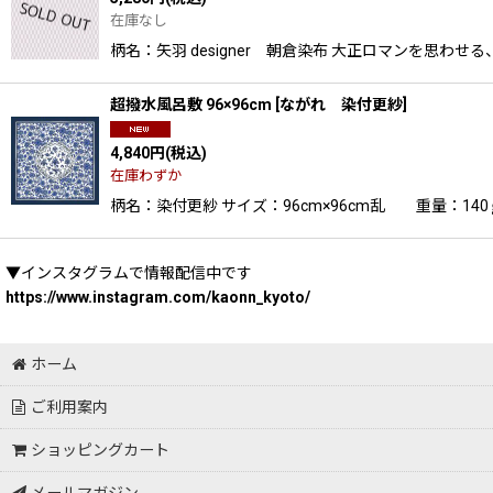
在庫なし
柄名：矢羽 designer 朝倉染布 大正ロマンを思
超撥水風呂敷 96×96cm
[
ながれ 染付更紗
]
4,840
円
(税込)
在庫わずか
柄名：染付更紗 サイズ：96cm×96cm乱 重量：14
▼インスタグラムで情報配信中です
https://www.instagram.com/kaonn_kyoto/
ホーム
ご利用案内
ショッピングカート