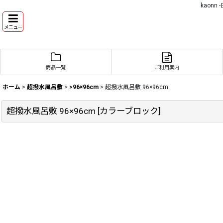
kaon
メニュー
商品一覧
ご利用案内
ホーム
>
超撥水風呂敷
>
>96×96cm
>
超撥水風呂敷 96×96cm
超撥水風呂敷 96×96cm
[
カラーブロック
]