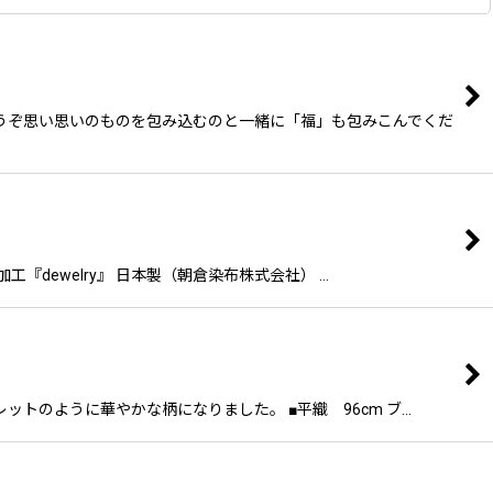
。どうぞ思い思いのものを包み込むのと一緒に「福」も包みこんでくだ
『dewelry』 日本製（朝倉染布株式会社） …
ットのように華やかな柄になりました。 ■平織 96cm ブ…