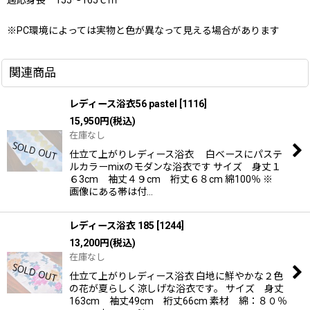
※PC環境によっては実物と色が異なって見える場合があります
関連商品
レディース浴衣56 pastel
[
1116
]
15,950
円
(税込)
在庫なし
仕立て上がりレディース浴衣 白ベースにパステ
ルカラーmixのモダンな浴衣です サイズ 身丈１
６3cm 袖丈４９cm 裄丈６８cm 綿100％ ※
画像にある帯は付…
レディース浴衣 185
[
1244
]
13,200
円
(税込)
在庫なし
仕立て上がりレディース浴衣 白地に鮮やかな２色
の花が夏らしく涼しげな浴衣です。 サイズ 身丈
163cm 袖丈49cm 裄丈66cm 素材 綿：８０％