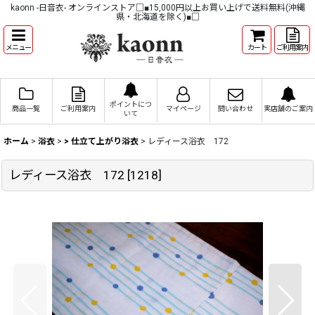
kaonn -日音衣- オンラインストア□■15,000円以上お買い上げで送料無料(沖縄
県・北海道を除く)■□
メニュー
カート
ご利用案内
ポイントにつ
商品一覧
ご利用案内
マイページ
問い合わせ
実店舗のご案内
いて
ホーム
>
浴衣
>
> 仕立て上がり浴衣
>
レディース浴衣 172
レディース浴衣 172
[
1218
]