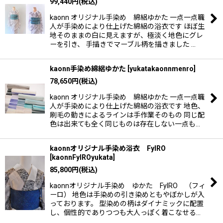
99,440
円
(税込)
kaonn オリジナル手染め 綿絽ゆかた 一点一点職
人が手染めにより仕上げた綿絽の浴衣です ほぼ生
地そのままの白に見えますが、極淡く地色にグレ
ーを引き、 手描きでマーブル柄を描きました …
kaonn手染め綿絽ゆかた
[
yukatakaonnmenro
]
78,650
円
(税込)
kaonn オリジナル手染め 綿絽ゆかた 一点一点職
人が手染めにより仕上げた綿絽の浴衣です 地色、
刷毛の動きによるラインは手作業そのもの 同じ配
色は出来ても全く同じものは存在しない一点も…
kaonnオリジナル手染め浴衣 FyIRO
[
kaonnFyIROyukata
]
85,800
円
(税込)
kaonnオリジナル手染め ゆかた FyIRO （フィ
ーロ） 地色は手染めの引き染めともやぼかしが入
っております。 型染めの柄はダイナミックに配置
し、個性的でありつつも大人っぽく着こなせる…