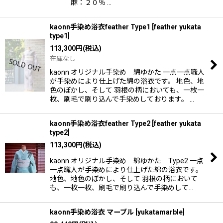
麻：２０％ …
kaonn手染め浴衣feather Type1
[
feather yukata
type1
]
113,300
円
(税込)
在庫なし
kaonn オリジナル手染め 綿ゆかた 一点一点職人
が手染めにより仕上げた綿の浴衣です。 地色、地
色のぼかし、そして 羽根の柄においても、一枚一
枚、刷毛で刷り込んで手染めしております。 …
kaonn手染め浴衣feather Type2
[
feather yukata
type2
]
113,300
円
(税込)
kaonn オリジナル手染め 綿ゆかた Type2 一点
一点職人が手染めにより仕上げた綿の浴衣です。
地色、地色のぼかし、そして 羽根の柄において
も、一枚一枚、刷毛で刷り込んで手染めして…
kaonn手染め浴衣 マーブル
[
yukatamarble
]