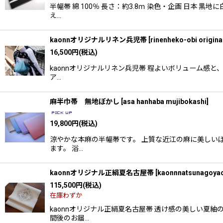
半幅帯 綿 100％ 長さ：約3.8ｍ 染色・企画 日
え…
kaonnオリジナルリネン兵児帯
[
rinenheko-obi origina
16,500
円
(税込)
kaonnオリジナルリネン兵児帯 程よいボリューム感
ア…
麻半巾帯 無地ぼかし
[
asa hanhaba mujibokashi
]
19,800
円
(税込)
涼やかな本麻の半幅帯です。 上質な近江の麻に美しい
ます。 浴…
kaonnオリジナル正絹夏名古屋帯
[
kaonnnatsunagoyao
115,500
円
(税込)
在庫わずか
kaonnオリジナル正絹夏名古屋帯 透け感の美しい夏
間後のお届…