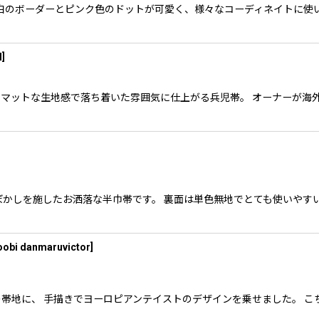
本 黒地に白のボーダーとピンク色のドットが可愛く、様々なコーディネイトに
l
]
と、マットな生地感で落ち着いた雰囲気に仕上がる兵児帯。 オーナーが海
ぼかしを施したお洒落な半巾帯です。 裏面は単色無地でとても使いやす
obi danmaruvictor
]
紬の帯地に、 手描きでヨーロピアンテイストのデザインを乗せました。 こ