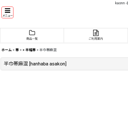
kaon
メニュー
商品一覧
ご利用案内
ホーム
>
帯
>
> 半幅帯
>
半巾帯麻混
半巾帯麻混
[
hanhaba asakon
]