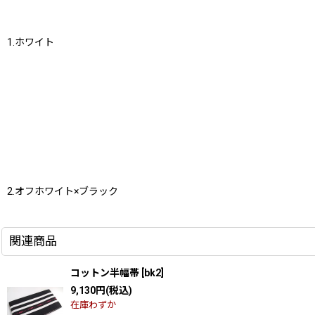
1.ホワイト
2.オフホワイト×ブラック
関連商品
コットン半幅帯
[
bk2
]
9,130
円
(税込)
在庫わずか