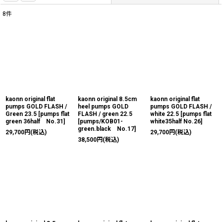
8
件
表示数
:
並び順
:
絞り込む
kaonn original flat
kaonn original 8.5cm
kaonn original flat
pumps GOLD FLASH /
heel pumps GOLD
pumps GOLD FLASH /
Green 23.5
[
pumps flat
FLASH / green 22.5
white 22.5
[
pumps flat
green 36half No.31
]
[
pumps/KOB01-
white35half No.26
]
green.black No.17
]
29,700
円
(税込)
29,700
円
(税込)
38,500
円
(税込)