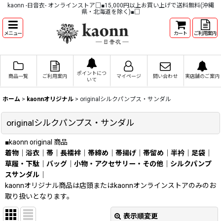
kaonn -日音衣- オンラインストア□■15,000円以上お買い上げで送料無料(沖縄
県・北海道を除く)■□
メニュー
カート
ご利用案内
ポイントにつ
商品一覧
ご利用案内
マイページ
問い合わせ
実店舗のご案内
いて
ホーム
>
kaonnオリジナル
>
originalシルクパンプス・サンダル
originalシルクパンプス・サンダル
■kaonn original 商品
着物
｜
浴衣
｜
帯
｜
長襦袢
｜
帯締め
｜
帯揚げ
｜
帯留め
｜
半衿
｜
足袋
｜
草履・下駄
｜
バッグ
｜
小物・アクセサリー・その他
｜
シルクパンプ
スサンダル
｜
kaonnオリジナル商品は店頭またはkaonnオンラインストアのみのお
取り扱いとなります。
表示順変更
閉じる