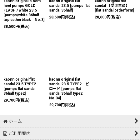
kaonn original 8.5cm
kaonn original flat
kaonn original flat
heel pumps GOLD
sandal 23.5
[
pumps flat
sandal 【受注生産】
FLASH / white 23.5
sandal 36half
]
[
flat sandal orderform
]
[
pumps/white 36half
28,600
円
(税込)
28,600
円
(税込)
topleatherblack No.3
]
38,500
円
(税込)
kaonn original flat
kaonn original flat
sandal 23.5 TYPE2
sandal 23.5 TYPE2 ビ
[
pumps flat sandal
ロード
[
pumps flat
36half type2
]
sandal 36half type2
No.34
]
29,700
円
(税込)
29,700
円
(税込)
ホーム
ご利用案内