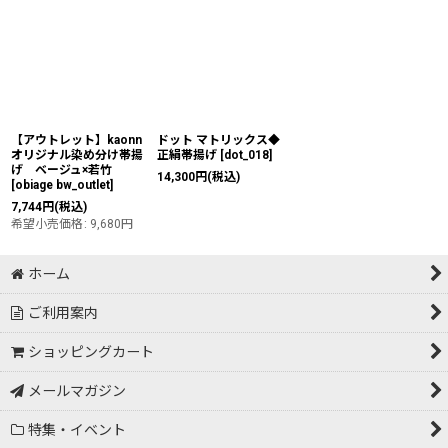
【アウトレット】kaonn
ドット マトリックス◆
オリジナル染め分け帯揚
正絹帯揚げ
[
dot_018
]
げ ベージュ×若竹
14,300
円
(税込)
[
obiage bw_outlet
]
7,744
円
(税込)
希望小売価格
:
9,680
円
ホーム
ご利用案内
ショッピングカート
メールマガジン
特集・イベント