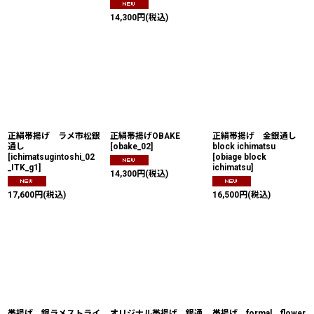
14,300
円
(税込)
正絹帯揚げ ラメ市松銀
正絹帯揚げOBAKE
正絹帯揚げ 金銀通し
通し
[
obake_02
]
block ichimatsu
[
ichimatsugintoshi_02
[
obiage block
_ITK_g1
]
ichimatsu
]
14,300
円
(税込)
17,600
円
(税込)
16,500
円
(税込)
帯揚げ 銀ラメストライ
オリジナル帯揚げ 銀通
帯揚げ formal flower