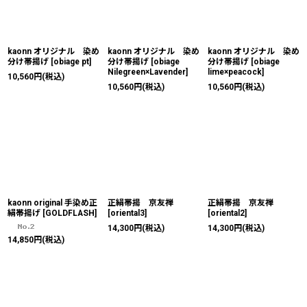
kaonn オリジナル 染め
kaonn オリジナル 染め
kaonn オリジナル 染め
分け帯揚げ
[
obiage pt
]
分け帯揚げ
[
obiage
分け帯揚げ
[
obiage
Nilegreen×Lavender
]
lime×peacock
]
10,560
円
(税込)
10,560
円
(税込)
10,560
円
(税込)
kaonn original 手染め正
正絹帯揚 京友禅
正絹帯揚 京友禅
絹帯揚げ
[
GOLDFLASH
]
[
oriental3
]
[
oriental2
]
14,300
円
(税込)
14,300
円
(税込)
14,850
円
(税込)