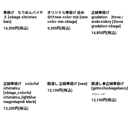
帯揚げ ちりめんバイヤ
オリジナル帯揚げ 染め
正絹帯揚げ
ス
[
obiage chirimen
分けnew color mix
[
new
gradation 2tone /
bias
]
color mix obiage
]
embroidery
[
2tone
gradation obiage
]
14,300
円
(税込)
9,350
円
(税込)
14,850
円
(税込)
正絹帯揚げ colorful
銀通し 正絹帯揚げ
[
new
]
銀通し◆正絹帯揚げ
ichimatsu
[
gintoshiobiagebasic
]
12,100
円
(税込)
[
obiage_colorful
ichimatsu_lightblue
12,100
円
(税込)
magentapink black
]
13,200
円
(税込)