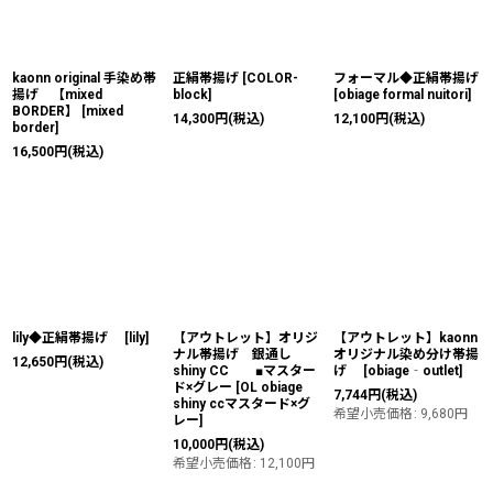
kaonn original 手染め帯
正絹帯揚げ
[
COLOR-
フォーマル◆正絹帯揚げ
揚げ 【mixed
block
]
[
obiage formal nuitori
]
BORDER】
[
mixed
14,300
円
(税込)
12,100
円
(税込)
border
]
16,500
円
(税込)
lily◆正絹帯揚げ
[
lily
]
【アウトレット】オリジ
【アウトレット】kaonn
ナル帯揚げ 銀通し
オリジナル染め分け帯揚
12,650
円
(税込)
shiny CC ■マスター
げ
[
obiage‐outlet
]
ド×グレー
[
OL obiage
7,744
円
(税込)
shiny ccマスタード×グ
希望小売価格
:
9,680
円
レー
]
10,000
円
(税込)
希望小売価格
:
12,100
円