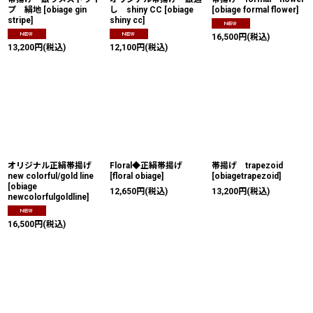
プ 絹地
[
obiage gin
し shiny CC
[
obiage
[
obiage formal flower
]
stripe
]
shiny cc
]
16,500
円
(税込)
13,200
円
(税込)
12,100
円
(税込)
オリジナル正絹帯揚げ
Floral◆正絹帯揚げ
帯揚げ trapezoid
new colorful/gold line
[
floral obiage
]
[
obiagetrapezoid
]
[
obiage
12,650
円
(税込)
13,200
円
(税込)
newcolorfulgoldline
]
16,500
円
(税込)