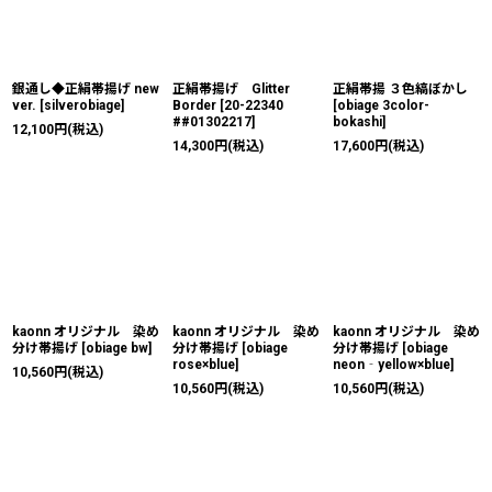
銀通し◆正絹帯揚げ new
正絹帯揚げ Glitter
正絹帯揚 ３色縞ぼかし
ver.
[
silverobiage
]
Border
[
20-22340
[
obiage 3color-
##01302217
]
bokashi
]
12,100
円
(税込)
14,300
円
(税込)
17,600
円
(税込)
kaonn オリジナル 染め
kaonn オリジナル 染め
kaonn オリジナル 染め
分け帯揚げ
[
obiage bw
]
分け帯揚げ
[
obiage
分け帯揚げ
[
obiage
rose×blue
]
neon‐yellow×blue
]
10,560
円
(税込)
10,560
円
(税込)
10,560
円
(税込)