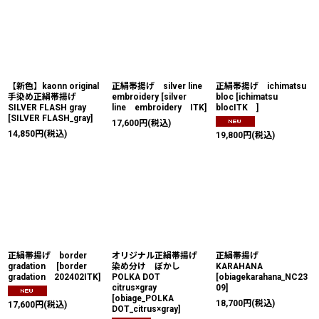
【新色】kaonn original
正絹帯揚げ silver line
正絹帯揚げ ichimatsu
手染め正絹帯揚げ
embroidery
[
silver
bloc
[
ichimatsu
SILVER FLASH gray
line embroidery ITK
]
blocITK
]
[
SILVER FLASH_gray
]
17,600
円
(税込)
14,850
円
(税込)
19,800
円
(税込)
正絹帯揚げ border
オリジナル正絹帯揚げ
正絹帯揚げ
gradation
[
border
染め分け ぼかし
KARAHANA
gradation 202402ITK
]
POLKA DOT
[
obiagekarahana_NC23
citrus×gray
09
]
[
obiage_POLKA
18,700
円
(税込)
17,600
円
(税込)
DOT_citrus×gray
]