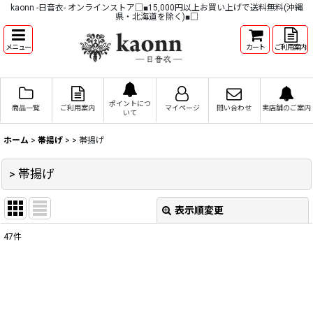
kaonn -日音衣- オンラインストア□■15,000円以上お買い上げで送料無料(沖縄
県・北海道を除く)■□
メニュー
カート
ご利用案内
ポイントにつ
商品一覧
ご利用案内
マイページ
問い合わせ
実店舗のご案内
いて
ホーム
>
帯揚げ
>
> 帯揚げ
> 帯揚げ
表示順変更
閉じる
47
件
表示数
:
並び順
: